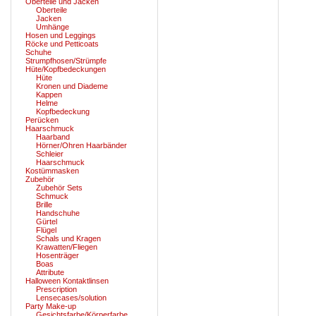
Oberteile und Jacken
Oberteile
Jacken
Umhänge
Hosen und Leggings
Röcke und Petticoats
Schuhe
Strumpfhosen/Strümpfe
Hüte/Kopfbedeckungen
Hüte
Kronen und Diademe
Kappen
Helme
Kopfbedeckung
Perücken
Haarschmuck
Haarband
Hörner/Ohren Haarbänder
Schleier
Haarschmuck
Kostümmasken
Zubehör
Zubehör Sets
Schmuck
Brille
Handschuhe
Gürtel
Flügel
Schals und Kragen
Krawatten/Fliegen
Hosenträger
Boas
Attribute
Halloween Kontaktlinsen
Prescription
Lensecases/solution
Party Make-up
Gesichtsfarbe/Körperfarbe