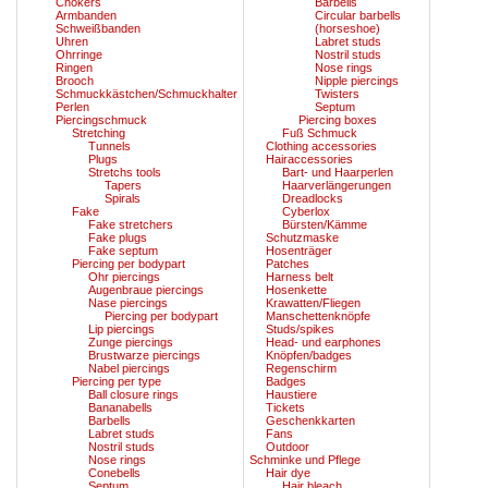
Chokers
Barbells
Armbanden
Circular barbells
Schweißbanden
(horseshoe)
Uhren
Labret studs
Ohrringe
Nostril studs
Ringen
Nose rings
Brooch
Nipple piercings
Schmuckkästchen/Schmuckhalter
Twisters
Perlen
Septum
Piercingschmuck
Piercing boxes
Stretching
Fuß Schmuck
Tunnels
Clothing accessories
Plugs
Hairaccessories
Stretchs tools
Bart- und Haarperlen
Tapers
Haarverlängerungen
Spirals
Dreadlocks
Fake
Cyberlox
Fake stretchers
Bürsten/Kämme
Fake plugs
Schutzmaske
Fake septum
Hosenträger
Piercing per bodypart
Patches
Ohr piercings
Harness belt
Augenbraue piercings
Hosenkette
Nase piercings
Krawatten/Fliegen
Piercing per bodypart
Manschettenknöpfe
Lip piercings
Studs/spikes
Zunge piercings
Head- und earphones
Brustwarze piercings
Knöpfen/badges
Nabel piercings
Regenschirm
Piercing per type
Badges
Ball closure rings
Haustiere
Bananabells
Tickets
Barbells
Geschenkkarten
Labret studs
Fans
Nostril studs
Outdoor
Nose rings
Schminke und Pflege
Conebells
Hair dye
Septum
Hair bleach