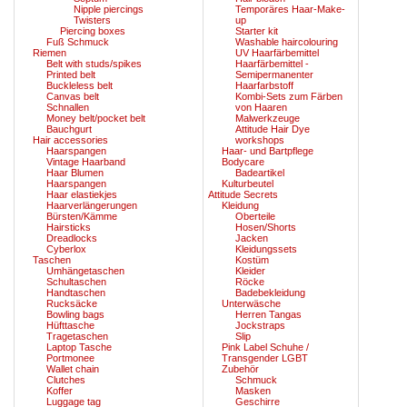
Nipple piercings
Temporäres Haar-Make-
Twisters
up
Piercing boxes
Starter kit
Fuß Schmuck
Washable haircolouring
Riemen
UV Haarfärbemittel
Belt with studs/spikes
Haarfärbemittel -
Printed belt
Semipermanenter
Buckleless belt
Haarfarbstoff
Canvas belt
Kombi-Sets zum Färben
Schnallen
von Haaren
Money belt/pocket belt
Malwerkzeuge
Bauchgurt
Attitude Hair Dye
Hair accessories
workshops
Haarspangen
Haar- und Bartpflege
Vintage Haarband
Bodycare
Haar Blumen
Badeartikel
Haarspangen
Kulturbeutel
Haar elastiekjes
Attitude Secrets
Haarverlängerungen
Kleidung
Bürsten/Kämme
Oberteile
Hairsticks
Hosen/Shorts
Dreadlocks
Jacken
Cyberlox
Kleidungssets
Taschen
Kostüm
Umhängetaschen
Kleider
Schultaschen
Röcke
Handtaschen
Badebekleidung
Rucksäcke
Unterwäsche
Bowling bags
Herren Tangas
Hüfttasche
Jockstraps
Tragetaschen
Slip
Laptop Tasche
Pink Label Schuhe /
Portmonee
Transgender LGBT
Wallet chain
Zubehör
Clutches
Schmuck
Koffer
Masken
Luggage tag
Geschirre