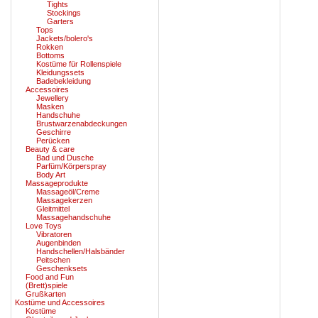
Tights
Stockings
Garters
Tops
Jackets/bolero's
Rokken
Bottoms
Kostüme für Rollenspiele
Kleidungssets
Badebekleidung
Accessoires
Jewellery
Masken
Handschuhe
Brustwarzenabdeckungen
Geschirre
Perücken
Beauty & care
Bad und Dusche
Parfüm/Körperspray
Body Art
Massageprodukte
Massageöl/Creme
Massagekerzen
Gleitmittel
Massagehandschuhe
Love Toys
Vibratoren
Augenbinden
Handschellen/Halsbänder
Peitschen
Geschenksets
Food and Fun
(Brett)spiele
Grußkarten
Kostüme und Accessoires
Kostüme