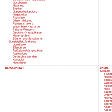
Lidschatten
Maskara
Eyeliner
Lippenstifte/Lipgloss
Nagelpolitur
Foundation
Glitzer Make-up
Pigment shakers
Waschbare Haarfarbe
Falsche Wimpern
Gesichts-/Hautaufkleber
Make-up Sets
Bürsten und Schwämme
Spezialeffekt Make-up
Liquid latex
Elfenohren
Reißzähne/Vampirzähne
Applications
Gefälschte Wunden
Kunstblut
Hautkleber
BLACKMARKET
---
BANDS
Kleidung
T-Shir
Hoodie
Strick
Jacke
Kleide
Hose
Badebe
Unter
Nacht
Strum
Sportb
Kinder
Acces