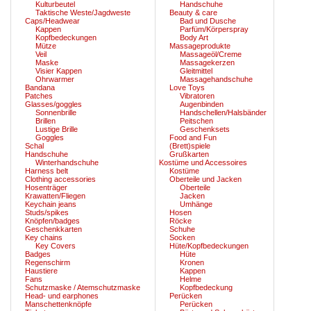
Kulturbeutel
Handschuhe
Taktische Weste/Jagdweste
Beauty & care
Caps/Headwear
Bad und Dusche
Kappen
Parfüm/Körperspray
Kopfbedeckungen
Body Art
Mütze
Massageprodukte
Veil
Massageöl/Creme
Maske
Massagekerzen
Visier Kappen
Gleitmittel
Ohrwarmer
Massagehandschuhe
Bandana
Love Toys
Patches
Vibratoren
Glasses/goggles
Augenbinden
Sonnenbrille
Handschellen/Halsbänder
Brillen
Peitschen
Lustige Brille
Geschenksets
Goggles
Food and Fun
Schal
(Brett)spiele
Handschuhe
Grußkarten
Winterhandschuhe
Kostüme und Accessoires
Harness belt
Kostüme
Clothing accessories
Oberteile und Jacken
Hosenträger
Oberteile
Krawatten/Fliegen
Jacken
Keychain jeans
Umhänge
Studs/spikes
Hosen
Knöpfen/badges
Röcke
Geschenkkarten
Schuhe
Key chains
Socken
Key Covers
Hüte/Kopfbedeckungen
Badges
Hüte
Regenschirm
Kronen
Haustiere
Kappen
Fans
Helme
Schutzmaske / Atemschutzmaske
Kopfbedeckung
Head- und earphones
Perücken
Manschettenknöpfe
Perücken