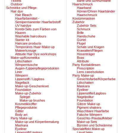
Tickets
Bärte und Schnurrbärte
Outdoor
Haarschmuck
Schminke und Pflege
Haarband
Hair dye
Hörner/Ohren Haarbänder
Hair Bleach
Haarschmuck
Haarfärbemittel -
Kostümmasken
Semipermanenter Haarfarbstoff
Zubehör
UV hairdye
Zubehör Sets
Kombi-Sets zum Färben von
Schmuck
Haaren
Brille
Washable haircolours
Handschuhe
Starter kit
Gürtel
Haircare products
Flugel
Temporäres Haar-Make-up
Schals und Kragen
Malwerkzeuge
Krawatten/Fliegen
Attitude Hair Dye workshops
Hosenträger
Make-up/Kosmetika
Boas
Lidschatten
Attribute
Wimperntusche
Party Kontaktlinsen
Augen-/Lippenpflegeprodukten
Prescription
Liner
Lens case/solution
Wimpern
Party Make-up
Lippenstift / Lipgloss
Gesichtsfarbe/Körperfarbe
Nagellack
Lidschatten
Make-up-Geschenkset
Maskara
Foundation
Eyeliner
Make-up-Zubehör
Lippenstifte/Lipgloss
Spiegel
Nagelpolitur
Make-up brushes
Foundation
Kosmetikkoffer
Glitzer Make-up
Pflegeprodukte
Pigment shakers
Glitter
Waschbare Haarfarbe
Body art
Falsche Wimpern
Party Make-up
Gesichts-/Hautaufkleber
Make-up und Körperbemalung
Make-up Sets
Maskara
Bürsten und Schwämme
Eyeliner
Spezialeffekt Make-up
Lippenstift/Lipgloss
Liquid latex