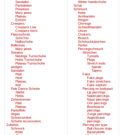
Sandalen
Winter handschuhe
Pantoletten
Schal
Peeptoes
Schmuck
Mary janes
Kette
Plateau
Armbanden
Extrem
Ringen
Creepers
Ohrringe
Creepers Low
Schweißbanden
Creepers hoch
Uhren
Flats/oxfords
Chokers
Schn?rer
Brooch
Halbschuhe
Schmuckkästchen
Ballerinas
Perlen
Mary janes
Piercingschmuck
Sneaker
Stretchen
Niedrige Turnschuhe
Tunnels
Hohe Turnschuhe
Plugs
Plateau Turnschuhe
Stretch tools
wedges
Spirals
Sandalen
Tapers
Platt
Fake
Heel
Fake plugs
Plateau
Fake stretchers
Keil
Fake septum
Pole Dance Schuhe
Piercing on bodypart
Stiefel
Lip piercings
Heels
Nabel piercings
Zehentrenner
Nase piercings
Platt
Ohr piercings
Plateau
Brustwarze
Pantoffeln
piercings
Vegan
Zunge piercings
Schnürsenkel
Augenbraue
Schuhe accessoires
piercings
Zubehör
Piercing per type
Schmuck
Ball closure rings
Kette
Bananabells