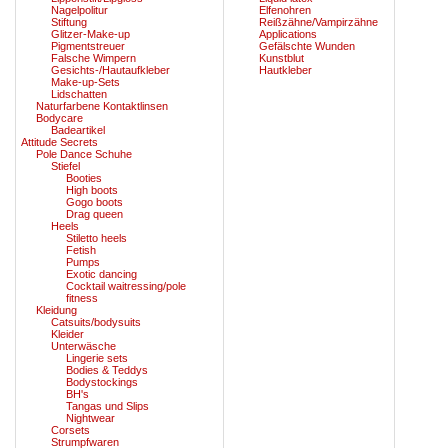
Nagelpolitur
Elfenohren
Stiftung
Reißzähne/Vampirzähne
Glitzer-Make-up
Applications
Pigmentstreuer
Gefälschte Wunden
Falsche Wimpern
Kunstblut
Gesichts-/Hautaufkleber
Hautkleber
Make-up-Sets
Lidschatten
Naturfarbene Kontaktlinsen
Bodycare
Badeartikel
Attitude Secrets
Pole Dance Schuhe
Stiefel
Booties
High boots
Gogo boots
Drag queen
Heels
Stiletto heels
Fetish
Pumps
Exotic dancing
Cocktail waitressing/pole
fitness
Kleidung
Catsuits/bodysuits
Kleider
Unterwäsche
Lingerie sets
Bodies & Teddys
Bodystockings
BH's
Tangas und Slips
Nightwear
Corsets
Strumpfwaren