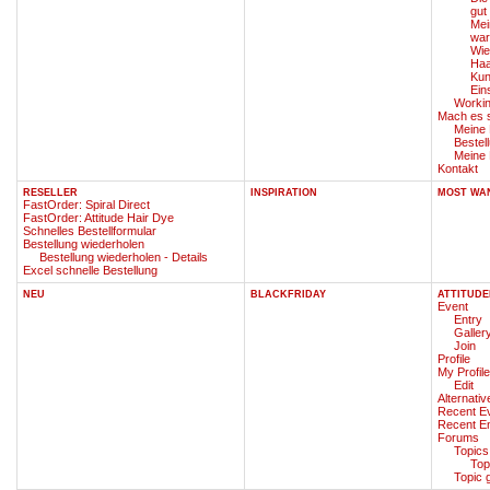
gut 
Mei
war
Wie
Haa
Kun
Ein
Workin
Mach es s
Meine
Bestel
Meine 
Kontakt
RESELLER
INSPIRATION
MOST WA
FastOrder: Spiral Direct
FastOrder: Attitude Hair Dye
Schnelles Bestellformular
Bestellung wiederholen
Bestellung wiederholen - Details
Excel schnelle Bestellung
NEU
BLACKFRIDAY
ATTITUDE
Event
Entry
Galler
Join
Profile
My Profile
Edit
Alternati
Recent E
Recent En
Forums
Topics
Top
Topic 