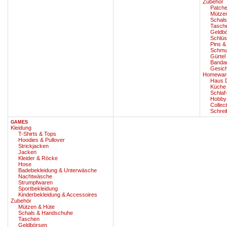
Zubehör
Patch
Mütze
Schal
Tasch
Geldb
Schlüs
Pins &
Schmu
Gürtel
Banda
Gesic
Homewar
Haus D
Küche
Schlaf
Hobby
Collect
Schrei
GAMES
Kleidung
T-Shirts & Tops
Hoodies & Pullover
Strickjacken
Jacken
Kleider & Röcke
Hose
Badebekleidung & Unterwäsche
Nachtwäsche
Strumpfwaren
Sportbekleidung
Kinderbekleidung & Accessoires
Zubehör
Mützen & Hüte
Schals & Handschuhe
Taschen
Geldbörsen