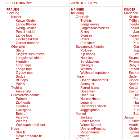
REFLECTION 2021
JOINTHELIFESTYLE
FRAUEN
MÄNNER
KINDER
Kleidung
Kleidung
Mädchen
Kleider
Oberteile
Kleider
Kurze Kleider
T-shirts
T-Shir
Lange Kleider
Longsleeves
Hoodie
Swing Kleider
Singlets/sleeveless
Jacke
Pencil kleider
Shirts
Jac
Lange tops
Blouses
Hosen
Hochzeitskleid
Polo's
Car
Corset dresses
Fun shirts
Kur
Oberteile
Sweater/zip hoodie
Ga
Shirts
Pullover
Jog
Singlets/sleeveless
Zip hoods
Sta
Longsleeve shirts
Hoodies
Stram
Hemden
Strickjacken
Pyjam
Crop Tops
Varsity's
Baby K
Lange tops
Westes
Lätzc
Gypsy tops
Weihnachtspullover
Socke
Bodys
Hose
Badem
BH tops
Hosen standard fit
Kinde
Polo's
Skinny fit
Kopfb
T-shirts
Flared jeans
Kostü
Fun shirts
Hose weit
Kostü
Pullover/zip hoodie
Hose 3/4
Hüt
Pullover
Harem Hose
Per
Zip hoods
Legging
Ha
Hoodies
Hotpants / Shorts
Ko
Cardigans
Jogginghose
Zub
Bolero
Mantel
Zub
Varsity's
Jackets
Jungen
Westes
Leder Mantel
T-Shir
Weihnachtspullover
Winter Mantel
Hoodie
Hose
Umhang/Poncho
Kleider
Slim fit
Regenmantel
Jacke
Hose standard fit
Legwear
Jac