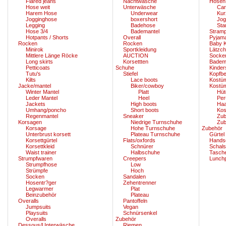
Flared jeans
Nachtwäsche
Hosen
Hose weit
Unterwäsche
Car
Harem Hose
Underwear
Kur
Jogginghose
boxershort
Jog
Legging
Badehose
Sta
Hose 3/4
Bademantel
Stram
Hotpants / Shorts
Overall
Pyjam
Rocken
Rocken
Baby K
Minirok
Sportkleidung
Lätzc
Mittlere Länge Röcke
AUCTION
Socke
Long skirts
Korsettten
Badem
Petticoats
Schuhe
Kinde
Tutu's
Stiefel
Kopfb
Kilts
Lace boots
Kostü
Jacke/mantel
Biker/cowboy
Kostü
Winter Mantel
Platt
Hüt
Leder Mantel
Heel
Per
Jackets
High boots
Ha
Umhang/poncho
Short boots
Ko
Regenmantel
Sneaker
Zub
Korsagen
Niedrige Turnschuhe
Zub
Korsage
Hohe Turnschuhe
Zubehör
Unterbrust korsett
Plateau Turnschuhe
Gürtel
Korsettgürtel
Flats/oxfords
Hands
Korsettkleid
Schnürer
Schals
Waist trainer
Halbschuhe
Tasch
Strumpfwaren
Creepers
Lunch
Strumpfhose
Low
Strümpfe
Hoch
Socken
Sandalen
Hosentr?ger
Zehentrenner
Legwarmer
Plat
Beinzubehör
Plateau
Overalls
Pantoffeln
Jumpsuits
Vegan
Playsuits
Schnürsenkel
Overalls
Zubehör
Dessous/Unterwäsche
Riemen