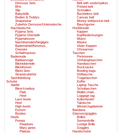
Dessous Sets
Belt with studs/spikes
BHs
Printed belt
Slip
Schnallen
Babydolls
Buckleless belt
Bodies & Teddys
Canvas belt
Shapewear
Money belt/pocket belt
Zubehör Dessous/Unterwäsche
Bauchgurter
Nachtwäsche
Hoofdmode
Pyjama Sets
Kappen
Pyjama Oberteile
Kopfbedeckungen
Pyjamahosen
Mütze
Nachthemden/Negligés
Maske
Bademäntel/Kimonos
Visier Kappen
Onesies
Ohrwarmer
Schlafmasken
Taschen
Bademode
Portmonee
Badeanzüge
Umhängetaschen
Bikinioberteile
Handtaschen
Bikinihosen
Rucksäcke
Bikini Sets
Bowling bags
Strandzubehör
Hüfttasche
Sportkleidung
Tragetaschen
Schuhe
Koffer
Stiefel
Laptop Tasche
Biker/cowboy
Schultaschen
Platt
Wallet chain
Heel
Luggage tag
Lace boots
Kulturbeutel
Heel
Taktische
High boots
Weste/Jagdweste
Extrem
Bandana
Booties
Glasses/goggles
Heels
Brillen
Pumps
Sonnenbrille
Peeptoes
Lustige Brille
Mary janes
Goggles
Plateau
Handschuhe