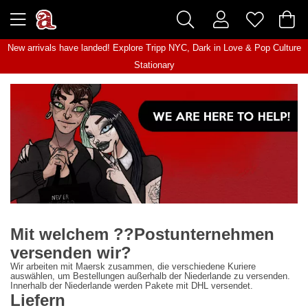
New arrivals have landed! Explore
Tripp NYC
,
Dark in Love
&
Pop Culture
Stationary
Mit welchem ??Postunternehmen
versenden wir?
Wir arbeiten mit Maersk zusammen, die verschiedene Kuriere
auswählen, um Bestellungen außerhalb der Niederlande zu versenden.
Innerhalb der Niederlande werden Pakete mit DHL versendet.
Liefern