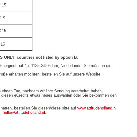
 15
 9
 15
 15
Y, countries not listed by option B.
, Energiestraat 4e, 1135 GD Edam, Niederlande. Sie müssen die
röße erhalten möchten, bestellen Sie auf unsere Website
 eimen Tag, nachdem wir Ihre Sendung verarbeitet haben,
t diesen eCredits etwas neues auswählen oder Sie bekommen den
ätten, bestellen Sie diesen/diese bitte auf
www.attitudeholland.nl
il
hello@attitudeholland.nl
.