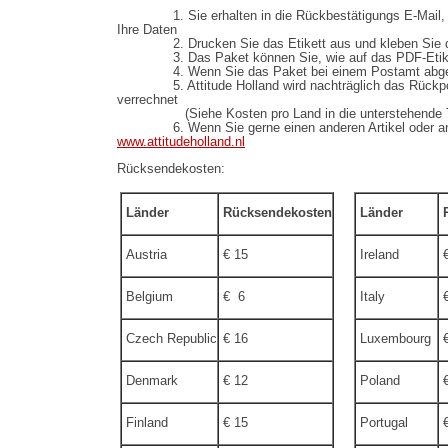
1. Sie erhalten in die Rückbestätigungs E-Mail, ein
Ihre Daten
2. Drucken Sie das Etikett aus und kleben Sie da
3. Das Paket können Sie, wie auf das PDF-Etikett 
4. Wenn Sie das Paket bei einem Postamt abgeben
5. Attitude Holland wird nachträglich das Rückporto
verrechnet
(Siehe Kosten pro Land in die unterstehende Ta
6. Wenn Sie gerne einen anderen Artikel oder andere
www.attitudeholland.nl
Rücksendekosten:
Länder
Rücksendekosten
Länder
R
Austria
€ 15
Ireland
€
Belgium
€ 6
Italy
€
Czech Republic
€ 16
Luxembourg
€
Denmark
€ 12
Poland
€
Finland
€ 15
Portugal
€