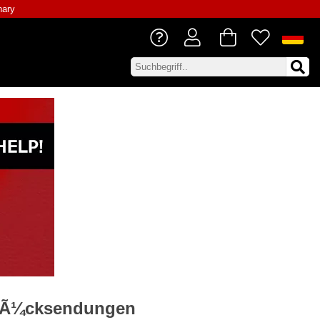
nary
Ã¼cksendungen