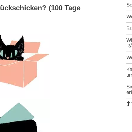
So
rückschicken? (100 Tage
Wi
Br
Wi
RÃ
Wi
Ka
um
Si
er