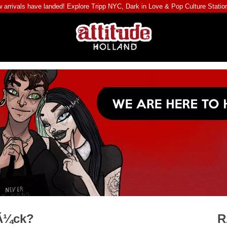
 arrivals have landed! Explore
Tripp NYC
,
Dark in Love
&
Pop Culture Statio
rÃ¼ck?
R