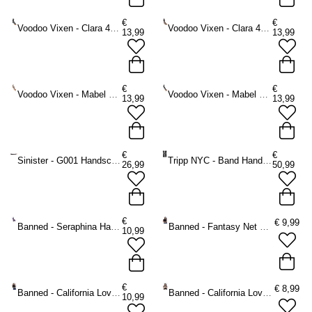
€
€
Voodoo Vixen - Clara 40s Winterhandschuhe - Grau
Voodoo Vixen - Clara 40s Winterhandschuhe - Braun
13,99
13,99
€
€
Voodoo Vixen - Mabel 40s Winterhandschuhe - Beige
Voodoo Vixen - Mabel 40s Winterhandschuhe - Schwarz
13,99
13,99
€
€
Sinister - G001 Handschuhe - Schwarz
Tripp NYC - Band Handschuhe - Schwarz/Weiß
26,99
50,99
€
€
9,99
Banned - Seraphina Handschuhe - Lila
Banned - Fantasy Net Long Handschuhe - Schwarz
10,99
€
€
8,99
Banned - California Love Long Fingerlose Handschuhe - Mehrfarben
Banned - California Love Fingerless Short Fingerlose Handschuhe - Regenbogen
10,99