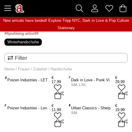
New arrivals have landed! Explore
Tripp NYC
,
Dark in Love
&
Pop Culture
Stationary
##profilelog.artlist##
Winterhandschuhe
Filter
Home
/
Frauen
/
Zubehör
/
Handschuhe
€
€
Poizen Industries - LETHAL Arm wärmer - Schwarz
Dark in Love - Punk Vintage Matte Leather Buckled Riveted Gauntlets Arm wärmer - Schwarz
17,99
29,99
S/M, L/XL
One Size
S/M
L/XL
€
€
Poizen Industries - Long Lace Corset Handschuhe - Schwarz
Urban Classics - Sherpa Imitation Leather Handschuhe - Schwarz
11,99
19,99
S/M
ADD TO BAG
ADD TO BAG
One size
S/M