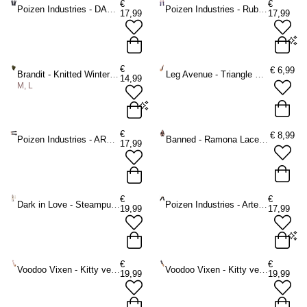
€
€
Poizen Industries - DARK KITTY Arm wärmer - Schwarz
Poizen Industries - Ruby Mesh Handschuhe - Lila/Schwarz
17,99
17,99
ADD TO BAG
ADD TO BAG
One size
€
€
6,99
Brandit - Knitted Winterhandschuhe - Olivgrün
Leg Avenue - Triangle Net Fingerlose Handschuhe - Schwarz
14,99
M, L
ADD TO BAG
M
L
€
€
8,99
Poizen Industries - ARCH Arm wärmer - Schwarz
Banned - Ramona Lace Fingerlose Handschuhe - Schwarz
17,99
ADD TO BAG
€
€
Dark in Love - Steampunk Lace Layered Ribbon Handschuhe - Creme
Poizen Industries - Artemis Arm wärmer - Schwarz
19,99
17,99
One size
€
€
Voodoo Vixen - Kitty velvet Winterhandschuhe - Rosa
Voodoo Vixen - Kitty velvet Winterhandschuhe - Grau
19,99
19,99
ADD TO BAG