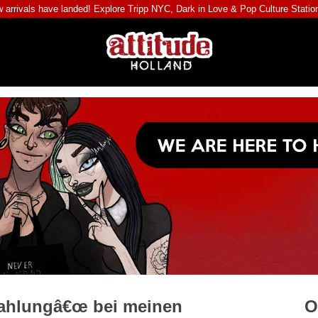
 arrivals have landed! Explore
Tripp NYC
,
Dark in Love
&
Pop Culture Statio
zahlungâ€œ bei meinen
O