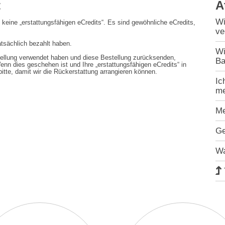
t
A
Wi
eine „erstattungsfähigen eCredits“. Es sind gewöhnliche eCredits,
ve
tatsächlich bezahlt haben.
Wi
stellung verwendet haben und diese Bestellung zurücksenden,
Ba
enn dies geschehen ist und Ihre „erstattungsfähigen eCredits“ in
itte, damit wir die Rückerstattung arrangieren können.
Ic
me
Me
Ge
Wa