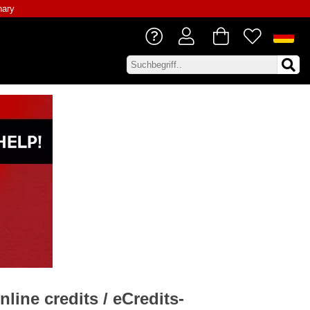
nary
nline credits / eCredits-