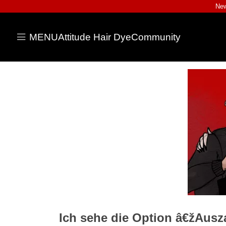
New
MENU
Attitude Hair Dye
Community
Ich sehe die Option â€žAus