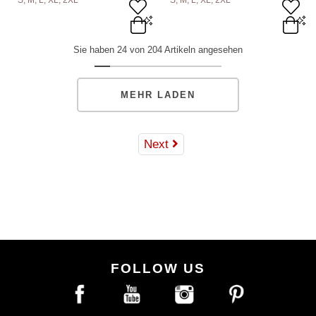
S, M, L, XL, 2XL
S, M, L, XL, 2XL
S
M
L
XL
2XL
S
M
L
XL
2XL
Sie haben 24 von 204 Artikeln angesehen
ADD TO BAG
ADD TO BAG
MEHR LADEN
Next
FOLLOW US