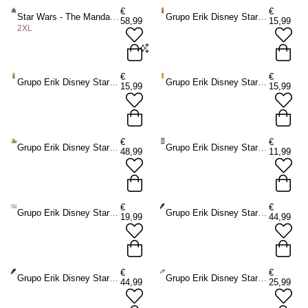
€
€
Star Wars - The Mandalorian Kapuzenpullover mit Reißverschluss - Grau/Schwarz
Grupo Erik Disney Star Wars - Chewbacca 3D Case Federmäppchen - Mehrfarben
58,99
15,99
2XL
2XL
€
€
Grupo Erik Disney Star Wars The Mandalorian - The Child Grogu 3D Case Federmäppchen - Mehrfarben
Grupo Erik Disney Star Wars - C3Po 3D Case Federmäppchen - Mehrfarben
15,99
15,99
ADD TO BAG
€
€
Grupo Erik Disney Star Wars The Mandalorian - The Mandalorian And Grogu Buchstütze - Mehrfarben
Grupo Erik Disney Star Wars - DieCut Magnet Set Kühlschrankmagnet - Mehrfarben
48,99
11,99
€
€
Grupo Erik Disney Star Wars The Mandalorian - Grogu Briefpapier Set - Mehrfarben
Grupo Erik Disney Star Wars - Darth Vader Premium Regenschirm - Mehrfarben
19,99
44,99
€
€
Grupo Erik Disney Star Wars - Luke Skywalker Premium Regenschirm - Mehrfarben
Grupo Erik Disney Star Wars Regenschirm - Mehrfarben
44,99
25,99