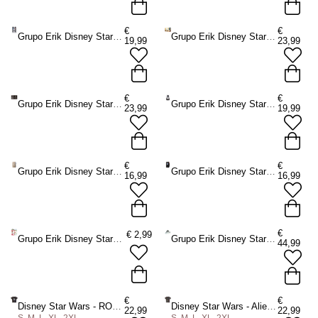
€
€
Grupo Erik Disney Star Wars - Luke Skywalker & Darth Vader Set Of 2 Lightsaber Pens Stift - Mehrfarben
Grupo Erik Disney Star Wars The Mandalorian - The Mandalorian And Grogu Xl Mausmatte - Mehrfarben
19,99
23,99
€
€
Grupo Erik Disney Star Wars - Welcome To The Dark Side Fußmatte - Mehrfarben
Grupo Erik Disney Star Wars - Snow Globe Dekorative Figur - Mehrfarben
23,99
19,99
€
€
Grupo Erik Disney Star Wars - Luke Skywalker A5 Premium With Lightsaber Pen Notizbuch mit Stift - Mehrfarben
Grupo Erik Disney Star Wars - Darth Vader A5 Premium With Lightsaber Pen Notizbuch mit Stift - Mehrfarben
16,99
16,99
€
€
2,99
Grupo Erik Disney Star Wars - Christmas SelfAdhesive Labels Selbstklebende Etiketten - Mehrfarben
Grupo Erik Disney Star Wars - Atat Derribado 3D Perpetual Kalender - Mehrfarben
44,99
€
€
Disney Star Wars - ROTJ Silhouette Herren TShirt - Schwarz
Disney Star Wars - Alien Heads Herren TShirt - Grau
22,99
22,99