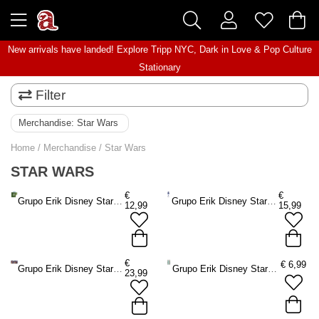
New arrivals have landed! Explore
Tripp NYC
,
Dark in Love
&
Pop Culture
Stationary
Filter
Merchandise:
Star Wars
Home
/
Merchandise
/
Star Wars
STAR WARS
€
€
Grupo Erik Disney Star Wars The Mandalorian - The Mandalorian And Grogu Polypropylene 4Ring Ringbuch - Mehrfarben
Grupo Erik Disney Star Wars - R2D2 3D Case Federmäppchen - Mehrfarben
12,99
15,99
€
€
6,99
Grupo Erik Disney Star Wars The Mandalorian - The Child Xl Mouse Mat Mausmatte - Mehrfarben
Grupo Erik Disney Star Wars The Mandalorian - Erasable Pen Set Stift - Mehrfarben
23,99