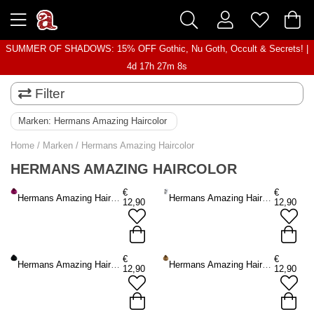
SUMMER OF SHADOWS: 15% OFF Gothic, Nu Goth, Occult & Secrets! |
4d 17h 27m 8s
Filter
Marken:
Hermans Amazing Haircolor
Home
/
Marken
/
Hermans Amazing Haircolor
HERMANS AMAZING HAIRCOLOR
€
€
Hermans Amazing Haircolor - Cynthia Cyclamen Haarfärbemittel Semipermanenter Haarfarbstoff - Rosa
Hermans Amazing Haircolor - 30 vol. Haarbleichmittelset
12,90
12,90
€
€
Hermans Amazing Haircolor - Black Dahlia Haarfärbemittel Semipermanenter Haarfarbstoff - Schwarz
Hermans Amazing Haircolor - Miley Milk Tea Brown Haarfärbemittel Semipermanenter Haarfarbstoff - Braun
12,90
12,90