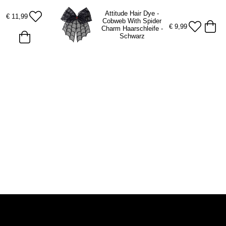
Attitude Hair Dye -
€
11,99
Cobweb With Spider
€
9,99
Charm Haarschleife -
Schwarz