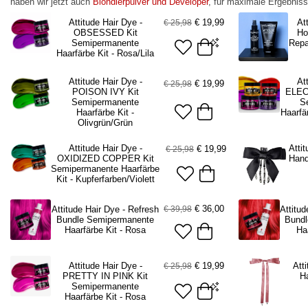
haben wir jetzt auch
Blondierpulver und Developer
, für maximale Ergebnis
€
19,99
Attitude Hair Dye -
At
€ 25,98
OBSESSED Kit
Ho
Semipermanente
Repa
Haarfärbe Kit - Rosa/Lila
2 x 135ml
2 x 250ml
Attitude Hair Dye -
At
€
19,99
€ 25,98
POISON IVY Kit
ELEC
ADD TO BAG
Semipermanente
S
Haarfärbe Kit -
Haarfä
Olivgrün/Grün
Attitude Hair Dye -
Attit
€
19,99
€ 25,98
OXIDIZED COPPER Kit
Hand
Semipermanente Haarfärbe
Kit - Kupferfarben/Violett
€
36,00
€ 39,98
Attitude Hair Dye - Refresh
Attitud
Bundle Semipermanente
Bund
Haarfärbe Kit - Rosa
Ha
Attitude Hair Dye -
Att
€
19,99
€ 25,98
PRETTY IN PINK Kit
H
Semipermanente
Haarfärbe Kit - Rosa