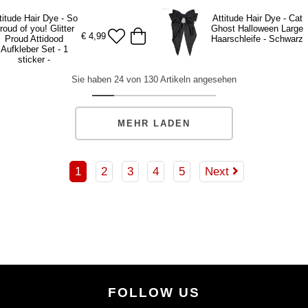
titude Hair Dye - So
Attitude Hair Dye - Cat
roud of you! Glitter
Ghost Halloween Large
€
4,99
Proud Attidood
Haarschleife - Schwarz
Aufkleber Set - 1
sticker -
Sie haben 24 von 130 Artikeln angesehen
MEHR LADEN
1
2
3
4
5
Next
FOLLOW US