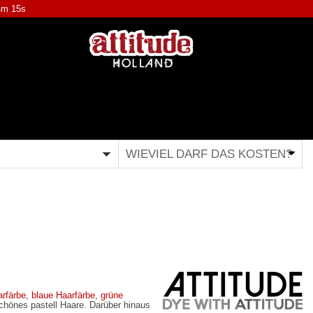
4m 14s
WIEVIEL DARF DAS KOSTEN?
arfärbe
,
blaue Haarfärbe
,
grüne
schönes pastell Haare. Darüber hinaus