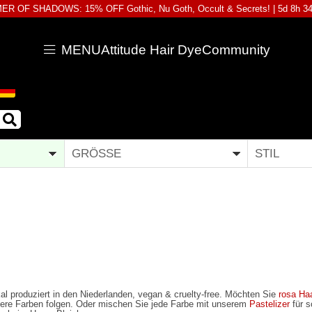
R OF SHADOWS: 15% OFF Gothic, Nu Goth, Occult & Secrets! |
5d 8h 3
MENU
Attitude Hair Dye
Community
GRÖSSE
STIL
al produziert in den Niederlanden, vegan & cruelty-free. Möchten Sie
rosa Ha
eitere Farben folgen. Oder mischen Sie jede Farbe mit unserem
Pastelizer
für 