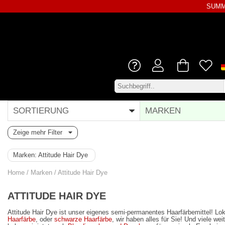
SUMME
SORTIERUNG
MARKEN
Zeige mehr Filter
Marken:
Attitude Hair Dye
Home
/
Marken
/
Attitude Hair Dye
ATTITUDE HAIR DYE
Attitude Hair Dye ist unser eigenes semi-permanentes Haarfärbemittel! Lok
Haarfärbe
, oder
schwarze Haarfärbe
, wir haben alles für Sie! Und viele w