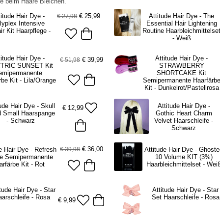
se beim Haare Bleichen.
€
25,99
titude Hair Dye -
Attitude Hair Dye - The
€ 27,98
lyplex Intensive
Essential Hair Lightening
ir Kit Haarpflege -
Routine Haarbleichmittelse
- Weiß
titude Hair Dye -
Attitude Hair Dye -
€
39,99
€ 51,98
TRIC SUNSET Kit
STRAWBERRY
emipermanente
SHORTCAKE Kit
rbe Kit - Lila/Orange
Semipermanente Haarfärb
Kit - Dunkelrot/Pastellrosa
ude Hair Dye - Skull
Attitude Hair Dye -
€
12,99
 Small Haarspange
Gothic Heart Charm
- Schwarz
Velvet Haarschleife -
Schwarz
€
36,00
€ 39,98
e Hair Dye - Refresh
Attitude Hair Dye - Ghost
le Semipermanente
10 Volume KIT (3%)
arfärbe Kit - Rot
Haarbleichmittelset - Wei
itude Hair Dye - Star
Attitude Hair Dye - Star
aarschleife - Rosa
Set Haarschleife - Rosa
€
9,99