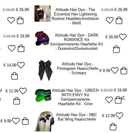
€
26,99
€
26,99
Attitude Hair Dye - The
€ 28,98
€ 28,98
Essential Hair Lightening
t
Routine Haarbleichmittelset
- Weiß
Attitude Hair Dye - DARK
€
19,99
€ 25,98
€
28,99
ROMANCE Kit
Semipermanente Haarfärbe Kit
e
- Dunkelrot/Dunkelviolett
Attitude Hair Dye -
€
14,99
Pentagram Haarschleife
€
9,99
- Schwarz
€
19,99
€ 25,98
ed
Attitude Hair Dye - GREEN
€
12,99
WITH ENVY Kit
ß
Semipermanente
Haarfärbe Kit - Grün
2 x 135ml
2 x 250ml
Attitude Hair Dye - NBC
€
12,99
Bat Wing Haarschleife
€
9,99
ADD TO BAG