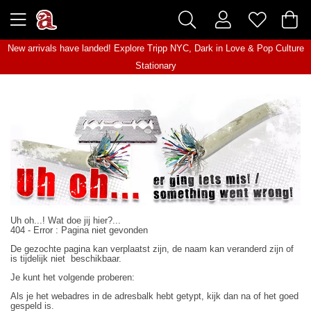
New arrivals have landed! Explore
Tripp NYC
,
Dark in Love
&
Pop Culture
Stationary
Uh oh...! Wat doe jij hier?...
404 - Error : Pagina niet gevonden
De gezochte pagina kan verplaatst zijn, de naam kan veranderd zijn of
is tijdelijk niet beschikbaar.
Je kunt het volgende proberen:
Als je het webadres in de adresbalk hebt getypt, kijk dan na of het goed
gespeld is.