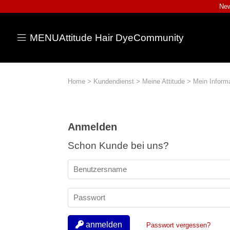
New
MENU
Attitude Hair Dye
Community
Home
>
Kundendienst
>
Meine Attitude
>
Mein Inform
Anmelden
Schon Kunde bei uns?
anmelden
Passwort vergessen?