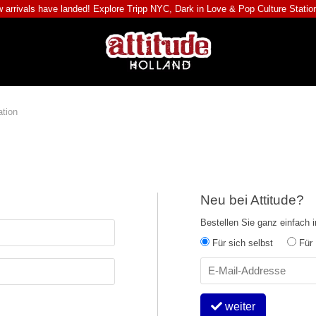
 arrivals have landed! Explore
Tripp NYC
,
Dark in Love
&
Pop Culture Statio
ation
Neu bei Attitude?
Bestellen Sie ganz einfach 
Für sich selbst
Für 
weiter