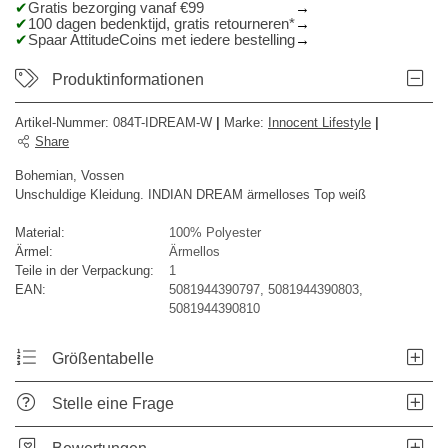
Gratis bezorging vanaf €99
100 dagen bedenktijd, gratis retourneren*
Spaar AttitudeCoins met iedere bestelling
Produktinformationen
Artikel-Nummer:
084T-IDREAM-W
|
Marke
:
Innocent Lifestyle
|
Share
Bohemian, Vossen
Unschuldige Kleidung. INDIAN DREAM ärmelloses Top weiß
Material:
100% Polyester
Ärmel:
Ärmellos
Teile in der Verpackung:
1
EAN:
5081944390797, 5081944390803,
5081944390810
Größentabelle
Stelle eine Frage