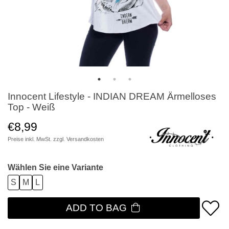
Innocent Lifestyle - INDIAN DREAM Ärmelloses
Top - Weiß
€8,99
Preise inkl. MwSt. zzgl.
Versandkosten
Wählen Sie eine Variante
S
M
L
ADD TO BAG