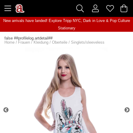
New arrivals have landed! Explore
Tripp NYC
,
Dark in Love
&
Pop Culture
Stationary
false ##profilelog.artdetail##
Home
/
Frauen
/
Kleidung
/
Oberteile
/
Singlets/sleeveless