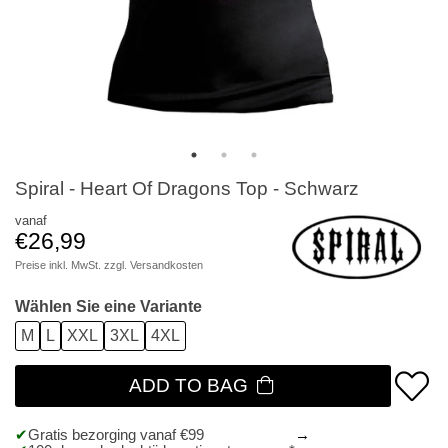
Spiral - Heart Of Dragons Top - Schwarz
vanaf
€26,99
Preise inkl. MwSt. zzgl.
Versandkosten
Wählen Sie eine Variante
M
L
XXL
3XL
4XL
ADD TO BAG
Gratis bezorging vanaf €99