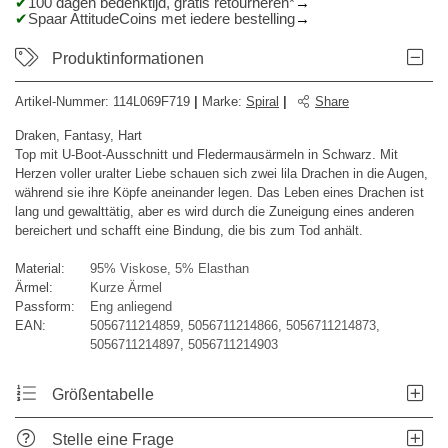
100 dagen bedenktijd, gratis retourneren*
Spaar AttitudeCoins met iedere bestelling
Produktinformationen
Artikel-Nummer:
114L069F719
|
Marke
:
Spiral
|
Share
Draken, Fantasy, Hart
Top mit U-Boot-Ausschnitt und Fledermausärmeln in Schwarz. Mit
Herzen voller uralter Liebe schauen sich zwei lila Drachen in die Augen,
während sie ihre Köpfe aneinander legen. Das Leben eines Drachen ist
lang und gewalttätig, aber es wird durch die Zuneigung eines anderen
bereichert und schafft eine Bindung, die bis zum Tod anhält.
Material:
95% Viskose, 5% Elasthan
Ärmel:
Kurze Ärmel
Passform:
Eng anliegend
EAN:
5056711214859, 5056711214866, 5056711214873,
5056711214897, 5056711214903
Größentabelle
Stelle eine Frage