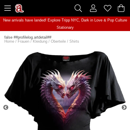
New arrivals have landed! Explore
Tripp NYC
,
Dark in Love
&
Pop Culture
Stationary
false ##profilelog.artdetail##
Home
/
Frauen
/
Kleidung
/
Oberteile
/
Shirts