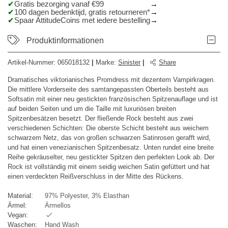
Gratis bezorging vanaf €99
100 dagen bedenktijd, gratis retourneren*
Spaar AttitudeCoins met iedere bestelling
Produktinformationen
Artikel-Nummer:
065018132
|
Marke
:
Sinister
|
Share
Dramatisches viktorianisches Promdress mit dezentem Vampirkragen.
Die mittlere Vorderseite des samtangepassten Oberteils besteht aus
Softsatin mit einer neu gestickten französischen Spitzenauflage und ist
auf beiden Seiten und um die Taille mit luxuriösen breiten
Spitzenbesätzen besetzt. Der fließende Rock besteht aus zwei
verschiedenen Schichten: Die oberste Schicht besteht aus weichem
schwarzem Netz, das von großen schwarzen Satinrosen gerafft wird,
und hat einen venezianischen Spitzenbesatz. Unten rundet eine breite
Reihe gekräuselter, neu gestickter Spitzen den perfekten Look ab. Der
Rock ist vollständig mit einem seidig weichen Satin gefüttert und hat
einen verdeckten Reißverschluss in der Mitte des Rückens.
Material:
97% Polyester, 3% Elasthan
Ärmel:
Ärmellos
Vegan:
Waschen:
Hand Wash