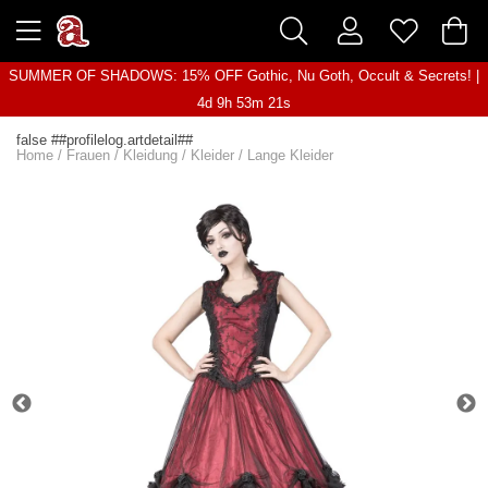
SUMMER OF SHADOWS: 15% OFF Gothic, Nu Goth, Occult & Secrets! |
4d 9h 53m 21s
false ##profilelog.artdetail##
Home
/
Frauen
/
Kleidung
/
Kleider
/
Lange Kleider