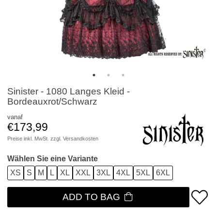
Sinister - 1080 Langes Kleid -
Bordeauxrot/Schwarz
vanaf
€173,99
Preise inkl. MwSt. zzgl.
Versandkosten
Wählen Sie eine Variante
XS
S
M
L
XL
XXL
3XL
4XL
5XL
6XL
ADD TO BAG