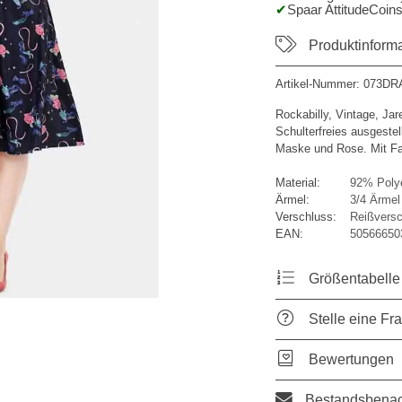
Spaar AttitudeCoins
Produktinform
Artikel-Nummer:
073DR
Rockabilly, Vintage, Jar
Schulterfreies ausgestel
Maske und Rose. Mit Fal
Material:
92% Polye
Ärmel:
3/4 Ärmel
Verschluss:
Reißversc
EAN:
50566650
Größentabelle
Stelle eine Fr
Bewertungen
Bestandsbenac