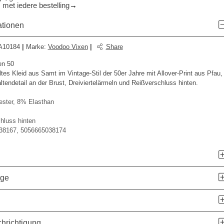
 met iedere bestelling
ationen
A10184
|
Marke
:
Voodoo Vixen
|
Share
en 50
ltes Kleid aus Samt im Vintage-Stil der 50er Jahre mit Allover-Print aus Pfau,
tendetail an der Brust, Dreiviertelärmeln und Reißverschluss hinten.
ster, 8% Elasthan
hluss hinten
38167, 5056665038174
age
hrichtigung