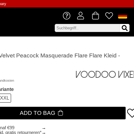
nary
Velvet Peacock Masquerade Flare Flare Kleid -
Voodoo Vixe
andkosten
riante
XXL
ADD TO BAG
anaf €99
d, gratis retourneren*