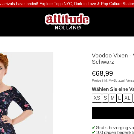
 arrivals have landed! Explore
Tripp NYC
,
Dark in Love
&
Pop Culture Statio
Voodoo Vixen - 
Schwarz
€68,99
Preise inkl. MwSt. zzgl.
Vers
Wählen Sie eine Va
XS
S
M
L
XL
Gratis bezorging v
100 dagen bedenktij