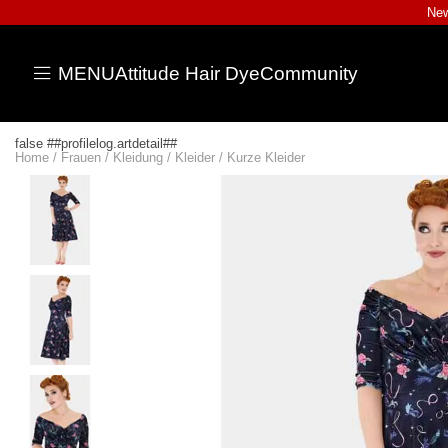
New
MENU
Attitude Hair Dye
Community
false ##profilelog.artdetail##
Home
/
Frauen
/
Kleidung
/
Kleider
/
Kurze Kleider