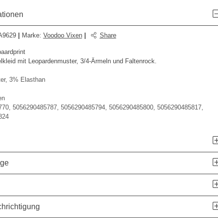
ationen
A9629
|
Marke
:
Voodoo Vixen
|
Share
paardprint
kleid mit Leopardenmuster, 3/4-Ärmeln und Faltenrock.
er, 3% Elasthan
en
70, 5056290485787, 5056290485794, 5056290485800, 5056290485817,
824
age
hrichtigung