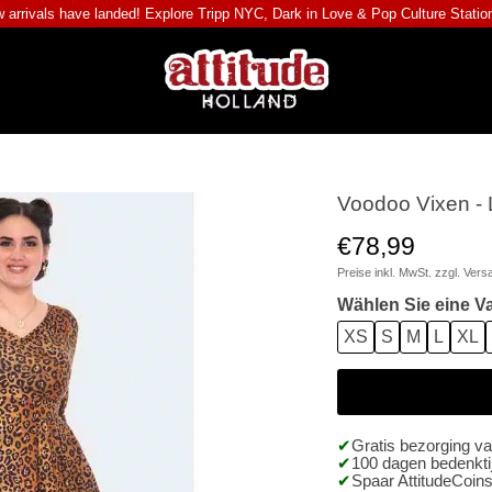
 arrivals have landed! Explore
Tripp NYC
,
Dark in Love
&
Pop Culture Statio
Voodoo Vixen - L
€78,99
Preise inkl. MwSt. zzgl.
Vers
Wählen Sie eine Va
XS
S
M
L
XL
Gratis bezorging v
100 dagen bedenktij
Spaar AttitudeCoins