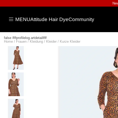
New
MENU
Attitude Hair Dye
Community
false ##profilelog.artdetail##
Home
/
Frauen
/
Kleidung
/
Kleider
/
Kurze Kleider