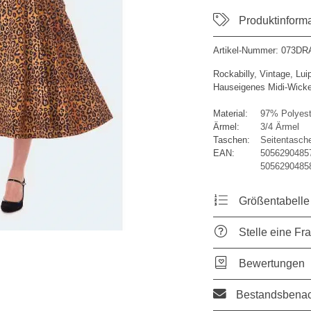
Produktinform
Artikel-Nummer:
073DR
Rockabilly, Vintage, Lui
Hauseigenes Midi-Wickel
Material:
97% Polyest
Ärmel:
3/4 Ärmel
Taschen:
Seitentasch
EAN:
50562904857
5056290485
Größentabelle
Stelle eine Fr
Bewertungen
Bestandsbenac