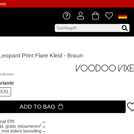
nary
eopard Print Flare Kleid - Braun
Voodoo Vixe
andkosten
riante
XXL
ADD TO BAG
anaf €99
d, gratis retourneren*
 met iedere bestelling