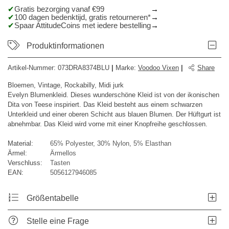
Gratis bezorging vanaf €99
100 dagen bedenktijd, gratis retourneren*
Spaar AttitudeCoins met iedere bestelling
Produktinformationen
Artikel-Nummer:
073DRA8374BLU
|
Marke
:
Voodoo Vixen
|
Share
Bloemen, Vintage, Rockabilly, Midi jurk
Evelyn Blumenkleid. Dieses wunderschöne Kleid ist von der ikonischen
Dita von Teese inspiriert. Das Kleid besteht aus einem schwarzen
Unterkleid und einer oberen Schicht aus blauen Blumen. Der Hüftgurt ist
abnehmbar. Das Kleid wird vorne mit einer Knopfreihe geschlossen.
Material:
65% Polyester, 30% Nylon, 5% Elasthan
Ärmel:
Ärmellos
Verschluss:
Tasten
EAN:
5056127946085
Größentabelle
Stelle eine Frage