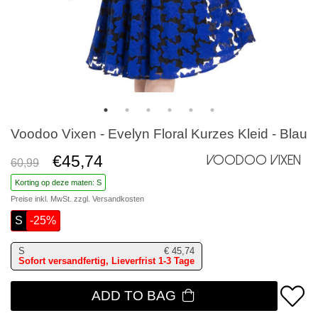
Voodoo Vixen - Evelyn Floral Kurzes Kleid - Blau
€45,74
Voodoo Vixen
60,99
Korting op deze maten: S
Preise inkl. MwSt. zzgl.
Versandkosten
S
-25%
S
€
45,74
Sofort versandfertig, Lieverfrist 1-3 Tage
ADD TO BAG