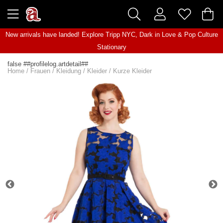
New arrivals have landed! Explore
Tripp NYC
,
Dark in Love
&
Pop Culture
Stationary
false ##profilelog.artdetail##
Home
/
Frauen
/
Kleidung
/
Kleider
/
Kurze Kleider