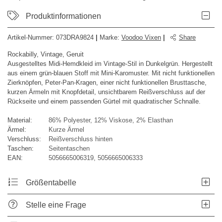
Produktinformationen
Artikel-Nummer:
073DRA9824
|
Marke
:
Voodoo Vixen
|
Share
Rockabilly, Vintage, Geruit
Ausgestelltes Midi-Hemdkleid im Vintage-Stil in Dunkelgrün. Hergestellt
aus einem grün-blauen Stoff mit Mini-Karomuster. Mit nicht funktionellen
Zierknöpfen, Peter-Pan-Kragen, einer nicht funktionellen Brusttasche,
kurzen Ärmeln mit Knopfdetail, unsichtbarem Reißverschluss auf der
Rückseite und einem passenden Gürtel mit quadratischer Schnalle.
Material:
86% Polyester, 12% Viskose, 2% Elasthan
Ärmel:
Kurze Ärmel
Verschluss:
Reißverschluss hinten
Taschen:
Seitentaschen
EAN:
5056665006319, 5056665006333
Größentabelle
Stelle eine Frage