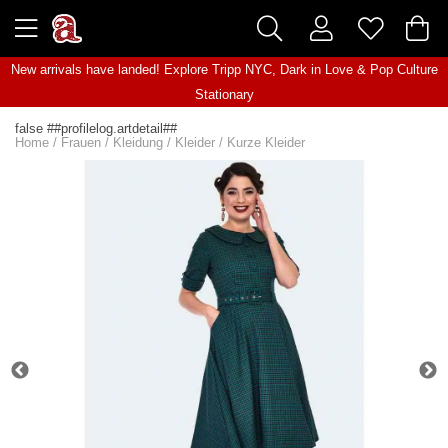
New arrivals have landed! Explore
Tripp NYC
,
Dark in Love
&
Pop Culture
Stationary
false ##profilelog.artdetail##
Home
/
Frauen
/
Kleidung
/
Kleider
/
Kurze Kleider