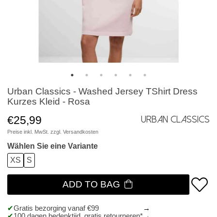
Urban Classics - Washed Jersey TShirt Dress
Kurzes Kleid - Rosa
€25,99
Urban Classics
Preise inkl. MwSt. zzgl.
Versandkosten
Wählen Sie eine Variante
XS
S
ADD TO BAG
Gratis bezorging vanaf €99
100 dagen bedenktijd, gratis retourneren*