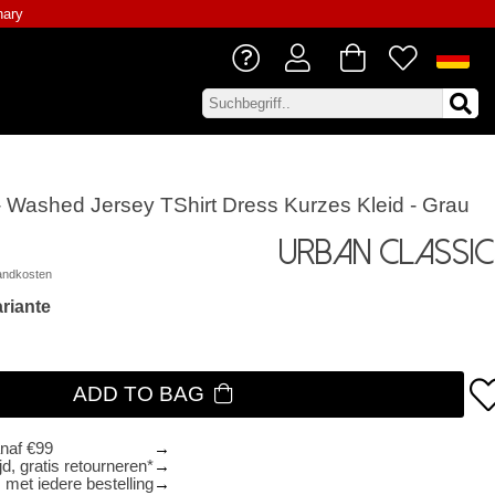
nary
- Washed Jersey TShirt Dress Kurzes Kleid - Grau
Urban Classic
andkosten
riante
ADD TO BAG
anaf €99
d, gratis retourneren*
 met iedere bestelling