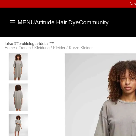
New
MENU
Attitude Hair Dye
Community
false ##profilelog.artdetail##
Home
/
Frauen
/
Kleidung
/
Kleider
/
Kurze Kleider