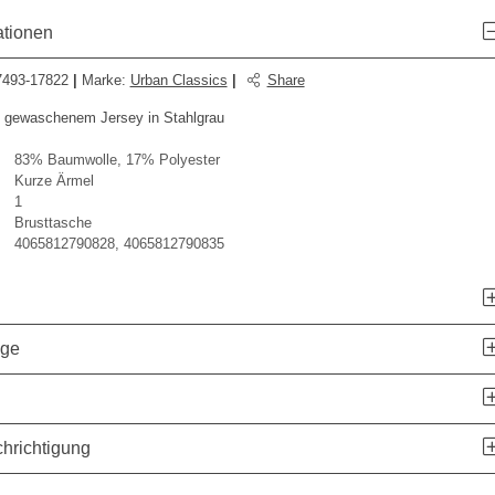
ationen
493-17822
|
Marke
:
Urban Classics
|
Share
s gewaschenem Jersey in Stahlgrau
83% Baumwolle, 17% Polyester
Kurze Ärmel
1
Brusttasche
4065812790828, 4065812790835
age
hrichtigung