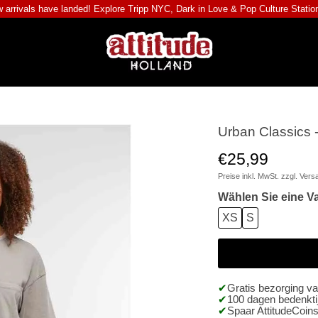
 arrivals have landed! Explore
Tripp NYC
,
Dark in Love
&
Pop Culture Statio
Urban Classics 
€25,99
Preise inkl. MwSt. zzgl.
Vers
Wählen Sie eine Va
XS
S
Gratis bezorging v
100 dagen bedenktij
Spaar AttitudeCoins