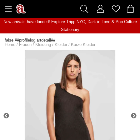
New arrivals have landed! Explore
Tripp NYC
,
Dark in Love
&
Pop Culture
Stationary
false ##profilelog.artdetail##
Home
/
Frauen
/
Kleidung
/
Kleider
/
Kurze Kleider