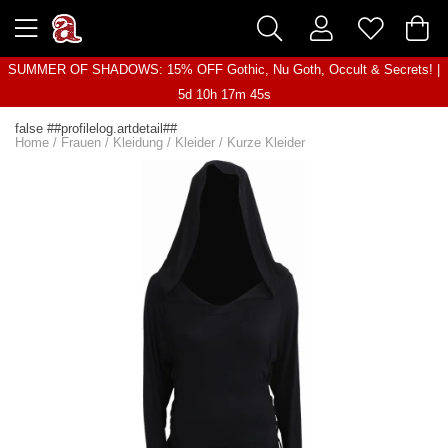
SUMMER OF SHADOWS: 15% OFF Gothic, Nu Goth, Occult & Secrets! |
5d 10h 17m 44s
false ##profilelog.artdetail##
Home
/
Frauen
/
Kleidung
/
Kleider
/
Kurze Kleider