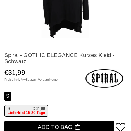
Spiral - GOTHIC ELEGANCE Kurzes Kleid -
Schwarz
€31,99
Preise inkl. MwSt. zzgl.
Versandkosten
S
S
€
31,99
Lieferfrist 15-20 Tage
ADD TO BAG