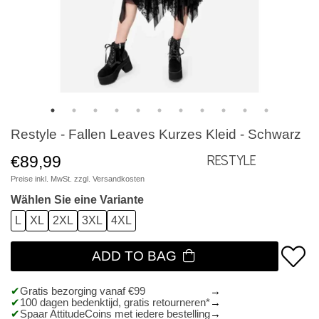
Restyle - Fallen Leaves Kurzes Kleid - Schwarz
€89,99
Restyle
Preise inkl. MwSt. zzgl.
Versandkosten
Wählen Sie eine Variante
L
XL
2XL
3XL
4XL
ADD TO BAG
Gratis bezorging vanaf €99
100 dagen bedenktijd, gratis retourneren*
Spaar AttitudeCoins met iedere bestelling