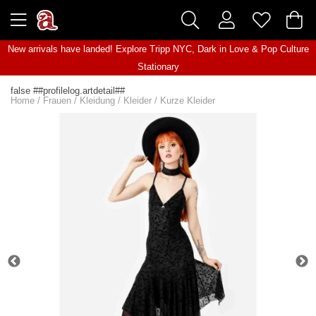
New arrivals have landed! Explore
Tripp NYC
,
Dark in Love
&
Pop Culture
Stationary
false ##profilelog.artdetail##
Home
/
Frauen
/
Kleidung
/
Kleider
/
Kurze Kleider