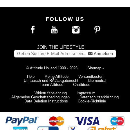
FOLLOW US
JOIN THE LIFESTYLE
Anmelden
© Attitude Holland 1999 - 2026
Sitemap
•
Help
Meine Attitude
Versandkosten
Umtausch-und RÃ¼ckgaberecht
Bio-neutral
Team-Attitude
Chattitude
Widerrufsbelehrung
Impressum
Allgemeine Geschaftsbedingungen
DatenschutzerklÃ¤rung
Data Deletion Instructions
Cookie-Richtlinie