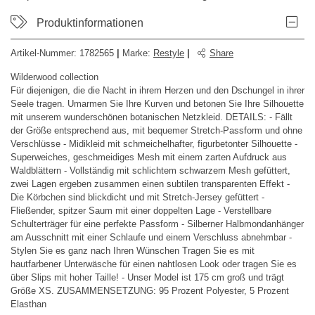
Produktinformationen
Artikel-Nummer:
1782565
|
Marke
:
Restyle
|
Share
Wilderwood collection
Für diejenigen, die die Nacht in ihrem Herzen und den Dschungel in ihrer
Seele tragen. Umarmen Sie Ihre Kurven und betonen Sie Ihre Silhouette
mit unserem wunderschönen botanischen Netzkleid. DETAILS: - Fällt
der Größe entsprechend aus, mit bequemer Stretch-Passform und ohne
Verschlüsse - Midikleid mit schmeichelhafter, figurbetonter Silhouette -
Superweiches, geschmeidiges Mesh mit einem zarten Aufdruck aus
Waldblättern - Vollständig mit schlichtem schwarzem Mesh gefüttert,
zwei Lagen ergeben zusammen einen subtilen transparenten Effekt -
Die Körbchen sind blickdicht und mit Stretch-Jersey gefüttert -
Fließender, spitzer Saum mit einer doppelten Lage - Verstellbare
Schulterträger für eine perfekte Passform - Silberner Halbmondanhänger
am Ausschnitt mit einer Schlaufe und einem Verschluss abnehmbar -
Stylen Sie es ganz nach Ihren Wünschen Tragen Sie es mit
hautfarbener Unterwäsche für einen nahtlosen Look oder tragen Sie es
über Slips mit hoher Taille! - Unser Model ist 175 cm groß und trägt
Größe XS. ZUSAMMENSETZUNG: 95 Prozent Polyester, 5 Prozent
Elasthan