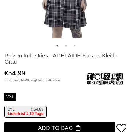
Poizen Industries - ADELAIDE Kurzes Kleid -
Grau
€54,99
Preise inkl. MwSt. zzgl.
Versandkosten
2XL
2XL
€
54,99
Lieferfrist 5-10 Tage
ADD TO BAG