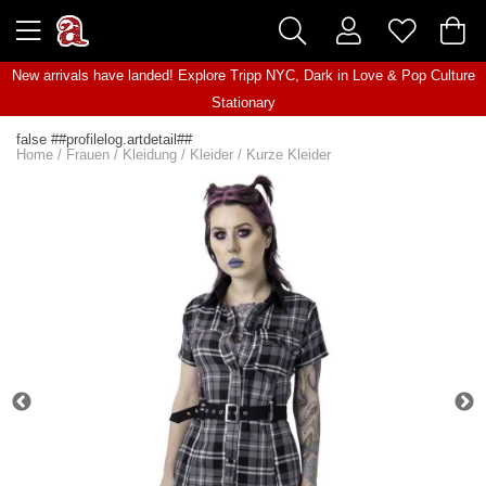
New arrivals have landed! Explore
Tripp NYC
,
Dark in Love
&
Pop Culture
Stationary
false ##profilelog.artdetail##
Home
/
Frauen
/
Kleidung
/
Kleider
/
Kurze Kleider