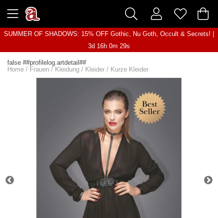
SUMMER OF SHADOWS: 15% OFF Gothic, Nu Goth, Occult & Secrets! |
3d 16h 0m 29s
false ##profilelog.artdetail##
Home
/
Frauen
/
Kleidung
/
Kleider
/
Kurze Kleider