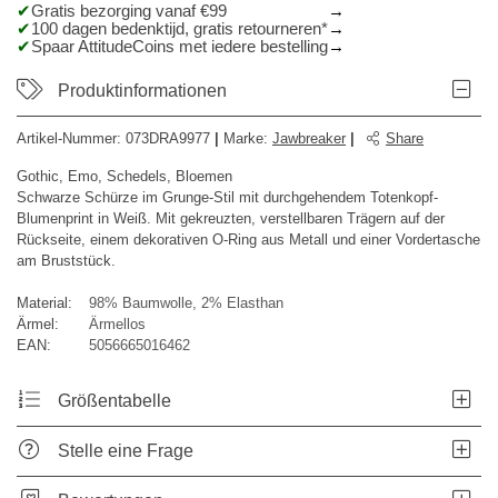
Gratis bezorging vanaf €99
100 dagen bedenktijd, gratis retourneren*
Spaar AttitudeCoins met iedere bestelling
Produktinformationen
Artikel-Nummer:
073DRA9977
|
Marke
:
Jawbreaker
|
Share
Gothic, Emo, Schedels, Bloemen
Schwarze Schürze im Grunge-Stil mit durchgehendem Totenkopf-
Blumenprint in Weiß. Mit gekreuzten, verstellbaren Trägern auf der
Rückseite, einem dekorativen O-Ring aus Metall und einer Vordertasche
am Bruststück.
Material:
98% Baumwolle, 2% Elasthan
Ärmel:
Ärmellos
EAN:
5056665016462
Größentabelle
Stelle eine Frage