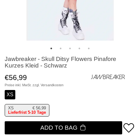
Jawbreaker - Skull Ditsy Flowers Pinafore
Kurzes Kleid - Schwarz
€56,99
Jawbreaker
Preise inkl. MwSt. zzgl.
Versandkosten
XS
XS
€
56,99
Lieferfrist 5-10 Tage
ADD TO BAG