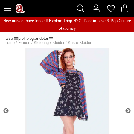
New arrivals have landed! Explore
Tripp NYC
,
Dark in Love
&
Pop Culture
Stationary
false ##profilelog.artdetail##
Home
/
Frauen
/
Kleidung
/
Kleider
/
Kurze Kleider