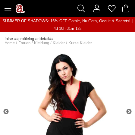
SUMMER OF SHADOWS: 15% OFF Gothic, Nu Goth, Occult & Secrets! |
4d 10h 31m 12s
false ##profilelog.artdetail##
Home
/
Frauen
/
Kleidung
/
Kleider
/
Kurze Kleider