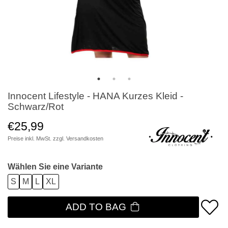
Innocent Lifestyle - HANA Kurzes Kleid -
Schwarz/Rot
€25,99
Preise inkl. MwSt. zzgl.
Versandkosten
Wählen Sie eine Variante
S
M
L
XL
ADD TO BAG