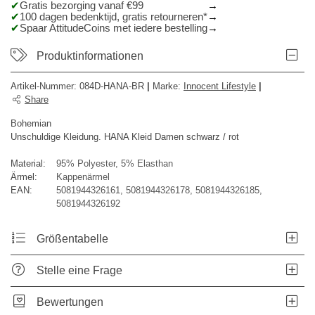
Gratis bezorging vanaf €99
100 dagen bedenktijd, gratis retourneren*
Spaar AttitudeCoins met iedere bestelling
Produktinformationen
Artikel-Nummer:
084D-HANA-BR
|
Marke
:
Innocent Lifestyle
|
Share
Bohemian
Unschuldige Kleidung. HANA Kleid Damen schwarz / rot
Material:
95% Polyester, 5% Elasthan
Ärmel:
Kappenärmel
EAN:
5081944326161, 5081944326178, 5081944326185,
5081944326192
Größentabelle
Stelle eine Frage
Bewertungen