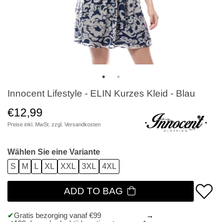
Innocent Lifestyle - ELIN Kurzes Kleid - Blau
€12,99
Preise inkl. MwSt. zzgl.
Versandkosten
Wählen Sie eine Variante
S
M
L
XL
XXL
3XL
4XL
ADD TO BAG
Gratis bezorging vanaf €99