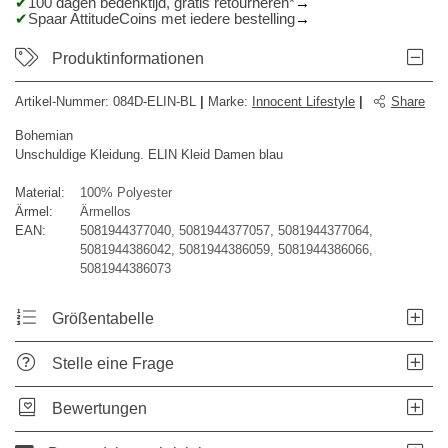
100 dagen bedenktijd, gratis retourneren*
Spaar AttitudeCoins met iedere bestelling
Produktinformationen
Artikel-Nummer:
084D-ELIN-BL
|
Marke
:
Innocent Lifestyle
|
Share
Bohemian
Unschuldige Kleidung. ELIN Kleid Damen blau
Material:
100% Polyester
Ärmel:
Ärmellos
EAN:
5081944377040, 5081944377057, 5081944377064,
5081944386042, 5081944386059, 5081944386066,
5081944386073
Größentabelle
Stelle eine Frage
Bewertungen