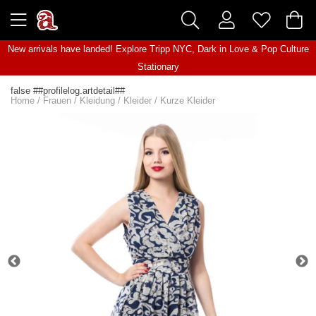
New arrivals have landed! Explore
Tripp NYC
,
Dark in Love
&
Pop Culture
Stationary
false ##profilelog.artdetail##
Home
/
Frauen
/
Kleidung
/
Kleider
/
Kurze Kleider