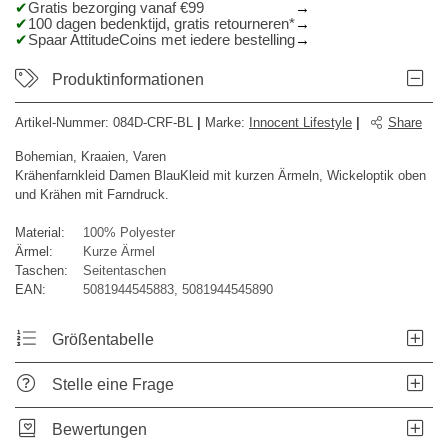
Gratis bezorging vanaf €99
100 dagen bedenktijd, gratis retourneren*
Spaar AttitudeCoins met iedere bestelling
Produktinformationen
Artikel-Nummer:
084D-CRF-BL
|
Marke
:
Innocent Lifestyle
|
Share
Bohemian, Kraaien, Varen
Krähenfarnkleid Damen BlauKleid mit kurzen Ärmeln, Wickeloptik oben
und Krähen mit Farndruck.
Material:
100% Polyester
Ärmel:
Kurze Ärmel
Taschen:
Seitentaschen
EAN:
5081944545883, 5081944545890
Größentabelle
Stelle eine Frage
Bewertungen