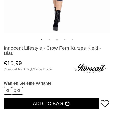
Innocent Lifestyle - Crow Fern Kurzes Kleid -
Blau
€15,99
Preise inkl. MwSt. zzgl.
Versandkosten
Wählen Sie eine Variante
XL
XXL
ADD TO BAG