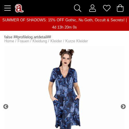
SUMMER OF SHADOWS: 15% OFF Gothic, Nu Goth, Occult & Secrets! |
4d 13h 20m 0s
false ##profilelog.artdetail##
Home
/
Frauen
/
Kleidung
/
Kleider
/
Kurze Kleider