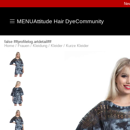
New
MENU
Attitude Hair Dye
Community
false ##profilelog.artdetail##
Home
/
Frauen
/
Kleidung
/
Kleider
/
Kurze Kleider