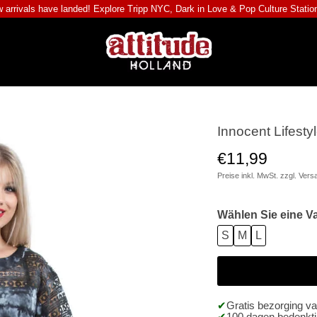
 arrivals have landed! Explore
Tripp NYC
,
Dark in Love
&
Pop Culture Statio
Innocent Lifesty
€11,99
Preise inkl. MwSt. zzgl.
Vers
Wählen Sie eine Va
S
M
L
Gratis bezorging v