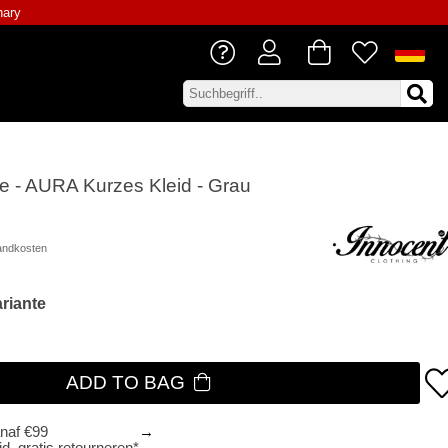
nary
le - AURA Kurzes Kleid - Grau
andkosten
riante
ADD TO BAG
anaf €99