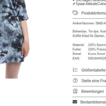
100 dagen bedenktij
Spaar AttitudeCoins
Produktinform
Artikel-Nummer:
084D-
Bohemian, Tie dye, Kort
AURA-Kleid für Damen, 
Material:
100% Baumw
Futter:
100% Polyes
Ärmel:
Kurze Ärmel
EAN:
50819444528
Größentabelle
Stelle eine Fr
Bewertungen
Bestandsbenac