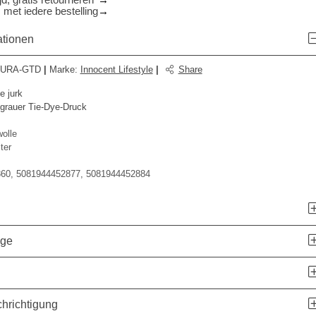
d, gratis retourneren*
 met iedere bestelling
ationen
AURA-GTD
|
Marke
:
Innocent Lifestyle
|
Share
e jurk
grauer Tie-Dye-Druck
olle
ter
60, 5081944452877, 5081944452884
age
hrichtigung