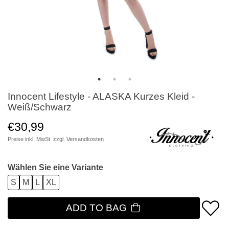
Innocent Lifestyle - ALASKA Kurzes Kleid -
Weiß/Schwarz
€30,99
Preise inkl. MwSt. zzgl.
Versandkosten
Wählen Sie eine Variante
S
M
L
XL
ADD TO BAG