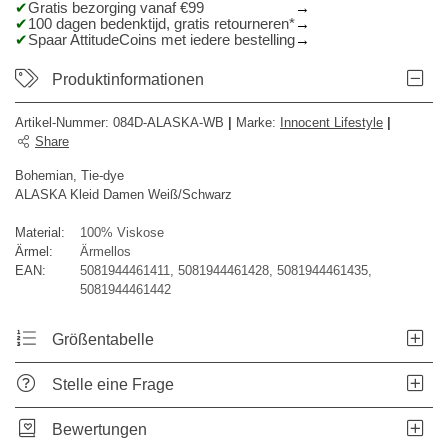
Gratis bezorging vanaf €99
100 dagen bedenktijd, gratis retourneren*
Spaar AttitudeCoins met iedere bestelling
Produktinformationen
Artikel-Nummer:
084D-ALASKA-WB
|
Marke
:
Innocent Lifestyle
|
Share
Bohemian, Tie-dye
ALASKA Kleid Damen Weiß/Schwarz
Material:
100% Viskose
Ärmel:
Ärmellos
EAN:
5081944461411, 5081944461428, 5081944461435,
5081944461442
Größentabelle
Stelle eine Frage
Bewertungen