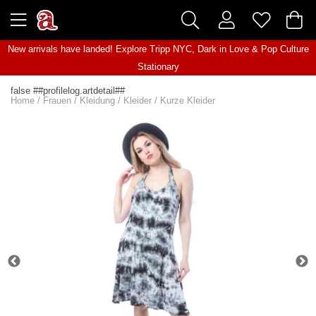
New arrivals have landed! Explore
Tripp NYC
,
Dark in Love
&
Pop Culture
Stationary
false ##profilelog.artdetail##
Home
/
Frauen
/
Kleidung
/
Kleider
/
Kurze Kleider