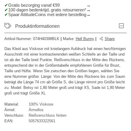
Gratis bezorging vanaf €99
100 dagen bedenktijd, gratis retourneren*
Spaar AttitudeCoins met iedere bestelling
Produktinformationen
Artikel-Nummer:
074H40398BLK
|
Marke
:
Hell Bunny
|
Share
Das Kleid aus Viskose mit knielangem Aufdruck hat einen herzförmigen
Ausschnitt mit einer kontrastierenden weißen Schleife an der Taille und
ist ab der Taille breit Punkte. Reißverschluss in der Mitte des Rückens,
entsprechend der in der Größentabelle empfohlenen Größe für Brust,
Taille und Hüfte. Wenn Sie zwischen den Größen liegen, wählen Sie
eine Nummer größer. Länge: Von der Mitte des Rückens bis zum Saum
beträgt die Länge 74 cm ab Größe S, die Länge nimmt pro Größe leicht
zu. Model: Betsy ist 1,80 Meter groß und trägt XS, Sade ist 1,80 Meter
groß und trägt Größe XL
Material:
100% Viskose
Ärmel:
Ärmellos
Verschluss:
Reißverschluss hinten
EAN:
5057633322561