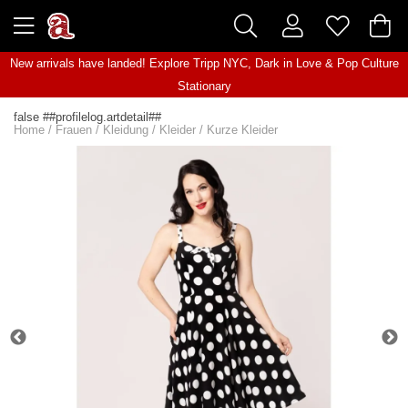
New arrivals have landed! Explore
Tripp NYC
,
Dark in Love
&
Pop Culture
Stationary
false ##profilelog.artdetail##
Home
/
Frauen
/
Kleidung
/
Kleider
/
Kurze Kleider