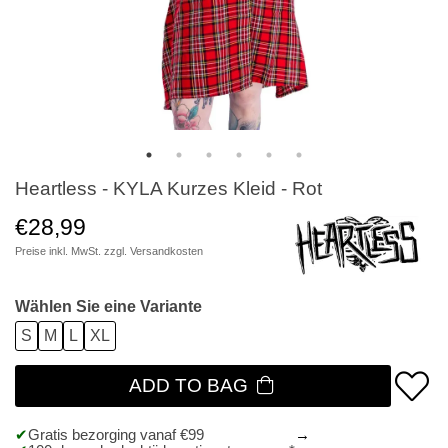
Heartless - KYLA Kurzes Kleid - Rot
€28,99
Preise inkl. MwSt. zzgl.
Versandkosten
Wählen Sie eine Variante
S
M
L
XL
ADD TO BAG
Gratis bezorging vanaf €99