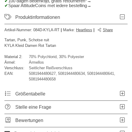
100 dagen bedenktijd, gratis retourneren*
Spaar AttitudeCoins met iedere bestelling
Produktinformationen
Artikel-Nummer:
084D-KYLA-RT
|
Marke
:
Heartless
|
Share
Tartan, Punk, Schotse ruit
KYLA Kleid Damen Rot Tartan
Material 2:
70% Polychlorid, 30% Polyester
Ärmel:
Ärmellos
Verschluss:
Seitlicher Reißverschluss
EAN:
5081944480627, 5081944480634, 5081944480641,
5081944480658
Größentabelle
Stelle eine Frage
Bewertungen