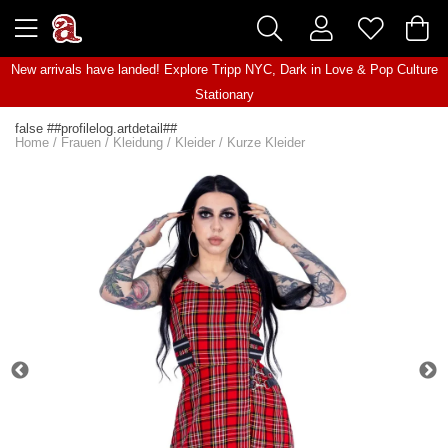
New arrivals have landed! Explore
Tripp NYC
,
Dark in Love
&
Pop Culture
Stationary
false ##profilelog.artdetail##
Home
/
Frauen
/
Kleidung
/
Kleider
/
Kurze Kleider