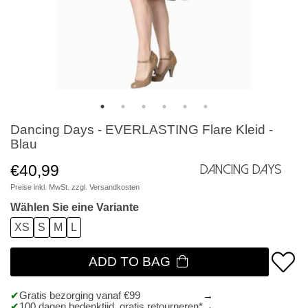
Dancing Days - EVERLASTING Flare Kleid -
Blau
€40,99
Dancing Days
Preise inkl. MwSt. zzgl.
Versandkosten
Wählen Sie eine Variante
XS
S
M
L
ADD TO BAG
Gratis bezorging vanaf €99
100 dagen bedenktijd, gratis retourneren*