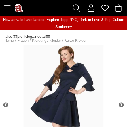
New arrivals have landed! Explore
Tripp NYC
,
Dark in Love
&
Pop Culture
Stationary
false ##profilelog.artdetail##
Home
/
Frauen
/
Kleidung
/
Kleider
/
Kurze Kleider