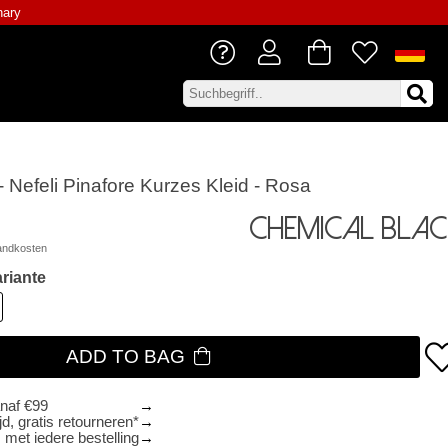
nary
 Nefeli Pinafore Kurzes Kleid - Rosa
Chemical Blac
andkosten
riante
ADD TO BAG
anaf €99
d, gratis retourneren*
 met iedere bestelling