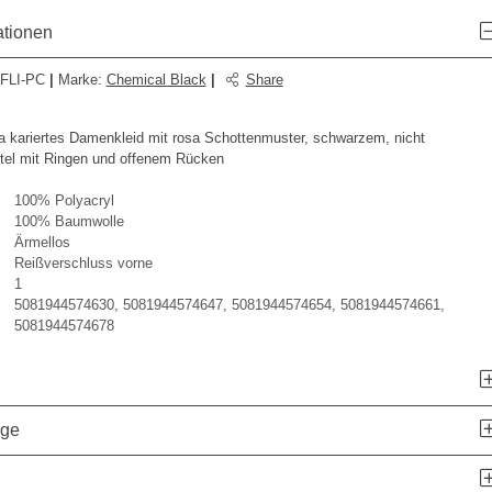
ationen
FLI-PC
|
Marke
:
Chemical Black
|
Share
ariertes Damenkleid mit rosa Schottenmuster, schwarzem, nicht
tel mit Ringen und offenem Rücken
100% Polyacryl
100% Baumwolle
Ärmellos
Reißverschluss vorne
1
5081944574630, 5081944574647, 5081944574654, 5081944574661,
5081944574678
age