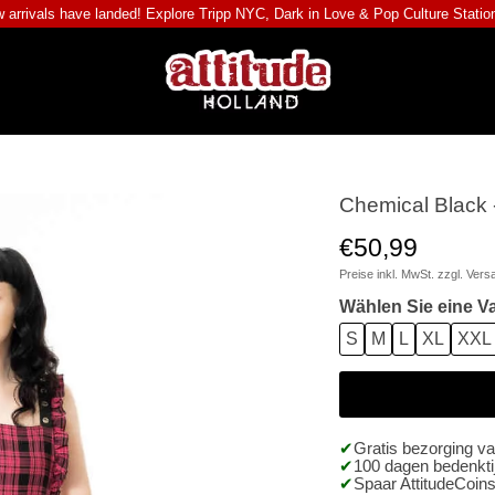
 arrivals have landed! Explore
Tripp NYC
,
Dark in Love
&
Pop Culture Statio
Chemical Black -
€50,99
Preise inkl. MwSt. zzgl.
Vers
Wählen Sie eine Va
S
M
L
XL
XXL
Gratis bezorging v
100 dagen bedenktij
Spaar AttitudeCoins