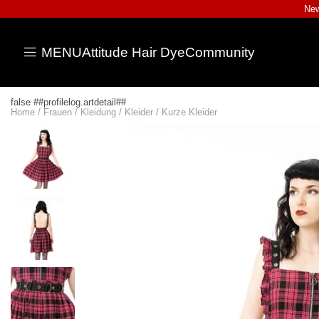
New
MENU
Attitude Hair Dye
Community
false ##profilelog.artdetail##
Home
/
Frauen
/
Kleidung
/
Kleider
/
Kurze Kleider