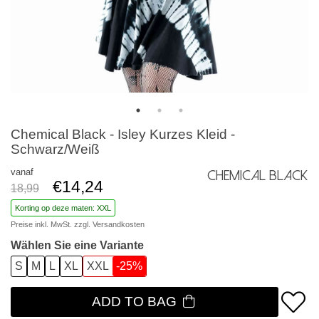
Chemical Black - Isley Kurzes Kleid -
Schwarz/Weiß
vanaf
Chemical Black
€14,24
18,99
Korting op deze maten: XXL
Preise inkl. MwSt. zzgl.
Versandkosten
Wählen Sie eine Variante
S
M
L
XL
XXL
-25%
ADD TO BAG