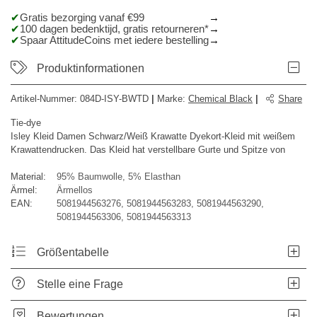
Gratis bezorging vanaf €99
100 dagen bedenktijd, gratis retourneren*
Spaar AttitudeCoins met iedere bestelling
Produktinformationen
Artikel-Nummer:
084D-ISY-BWTD
|
Marke
:
Chemical Black
|
Share
Tie-dye
Isley Kleid Damen Schwarz/Weiß Krawatte Dyekort-Kleid mit weißem
Krawattendrucken. Das Kleid hat verstellbare Gurte und Spitze von
Material:
95% Baumwolle, 5% Elasthan
Ärmel:
Ärmellos
EAN:
5081944563276, 5081944563283, 5081944563290,
5081944563306, 5081944563313
Größentabelle
Stelle eine Frage
Bewertungen