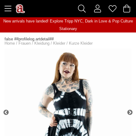
New arrivals have landed! Explore
Tripp NYC
,
Dark in Love
&
Pop Culture
Stationary
false ##profilelog.artdetail##
Home
/
Frauen
/
Kleidung
/
Kleider
/
Kurze Kleider