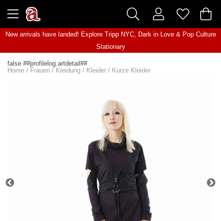
New arrivals have landed! Explore
Tripp NYC
,
Dark in Love
&
Pop Culture
Stationary
false ##profilelog.artdetail##
Home
/
Frauen
/
Kleidung
/
Kleider
/
Kurze Kleider