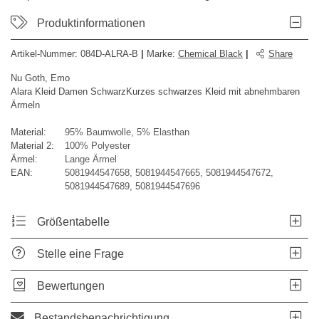
Produktinformationen
Artikel-Nummer:
084D-ALRA-B
|
Marke
:
Chemical Black
|
Share
Nu Goth, Emo
Alara Kleid Damen SchwarzKurzes schwarzes Kleid mit abnehmbaren
Ärmeln
Material:
95% Baumwolle, 5% Elasthan
Material 2:
100% Polyester
Ärmel:
Lange Ärmel
EAN:
5081944547658, 5081944547665, 5081944547672,
5081944547689, 5081944547696
Größentabelle
Stelle eine Frage
Bewertungen
Bestandsbenachrichtigung