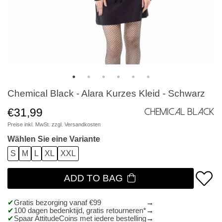
Chemical Black - Alara Kurzes Kleid - Schwarz
€31,99
Chemical Black
Preise inkl. MwSt. zzgl.
Versandkosten
Wählen Sie eine Variante
S
M
L
XL
XXL
ADD TO BAG
Gratis bezorging vanaf €99
100 dagen bedenktijd, gratis retourneren*
Spaar AttitudeCoins met iedere bestelling