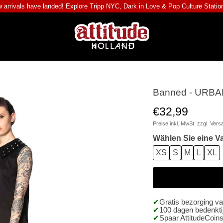
 arrivals have landed! Explore
Tripp NYC
,
Dark in Love
&
Pop Culture Statio
Banned - URBA
€32,99
Preise inkl. MwSt. zzgl.
Vers
Wählen Sie eine Va
XS
S
M
L
XL
Gratis bezorging v
100 dagen bedenktij
Spaar AttitudeCoins