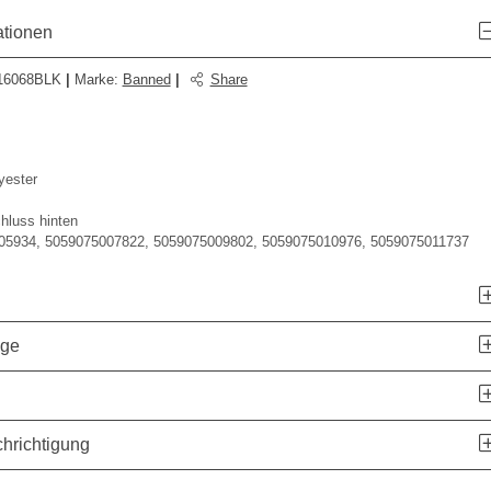
ationen
16068BLK
|
Marke
:
Banned
|
Share
yester
hluss hinten
05934, 5059075007822, 5059075009802, 5059075010976, 5059075011737
age
hrichtigung