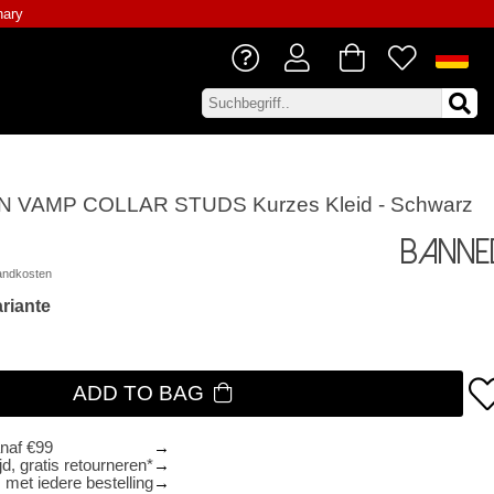
nary
N VAMP COLLAR STUDS Kurzes Kleid - Schwarz
Banne
andkosten
riante
ADD TO BAG
anaf €99
d, gratis retourneren*
 met iedere bestelling