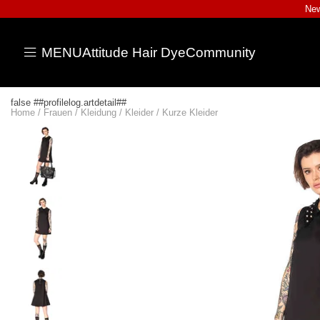
New
MENU
Attitude Hair Dye
Community
false ##profilelog.artdetail##
Home
/
Frauen
/
Kleidung
/
Kleider
/
Kurze Kleider