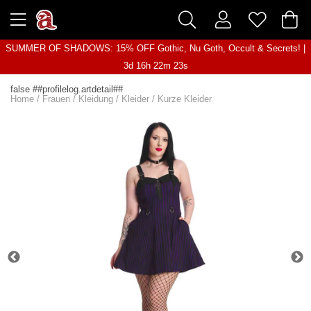
SUMMER OF SHADOWS: 15% OFF Gothic, Nu Goth, Occult & Secrets! |
3d 16h 22m 23s
false ##profilelog.artdetail##
Home
/
Frauen
/
Kleidung
/
Kleider
/
Kurze Kleider