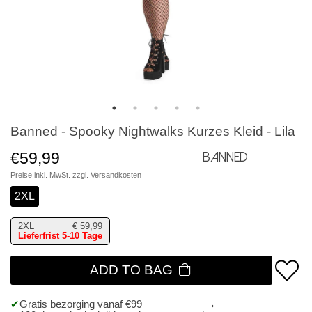
Banned - Spooky Nightwalks Kurzes Kleid - Lila
€59,99
Banned
Preise inkl. MwSt. zzgl.
Versandkosten
2XL
2XL
€
59,99
Lieferfrist 5-10 Tage
ADD TO BAG
Gratis bezorging vanaf €99