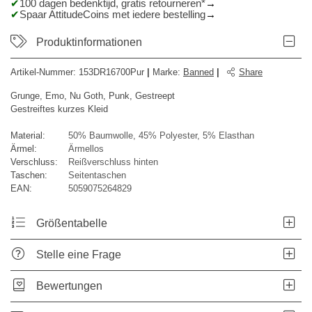
100 dagen bedenktijd, gratis retourneren*
Spaar AttitudeCoins met iedere bestelling
Produktinformationen
Artikel-Nummer:
153DR16700Pur
|
Marke
:
Banned
|
Share
Grunge, Emo, Nu Goth, Punk, Gestreept
Gestreiftes kurzes Kleid
Material:
50% Baumwolle, 45% Polyester, 5% Elasthan
Ärmel:
Ärmellos
Verschluss:
Reißverschluss hinten
Taschen:
Seitentaschen
EAN:
5059075264829
Größentabelle
Stelle eine Frage
Bewertungen