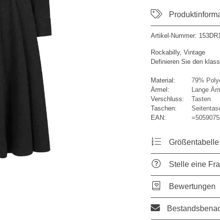
Produktinform
Artikel-Nummer:
153DR
Rockabilly, Vintage
Definieren Sie den klas
Material:
79% Polye
Ärmel:
Lange Är
Verschluss:
Tasten
Taschen:
Seitentas
EAN:
=5059075
Größentabelle
Stelle eine Fr
Bewertungen
Bestandsbenac