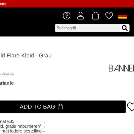
nary
d Flare Kleid - Grau
Banne
andkosten
riante
ADD TO BAG
anaf €99
d, gratis retourneren*
 met iedere bestelling