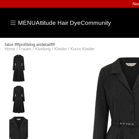
New
MENU
Attitude Hair Dye
Community
false ##profilelog.artdetail##
Home
/
Frauen
/
Kleidung
/
Kleider
/
Kurze Kleider