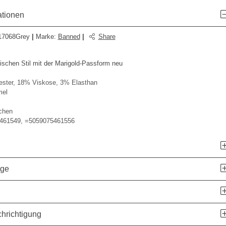
ationen
17068Grey
|
Marke
:
Banned
|
Share
sischen Stil mit der Marigold-Passform neu
ster, 18% Viskose, 3% Elasthan
mel
chen
461549, =5059075461556
age
hrichtigung