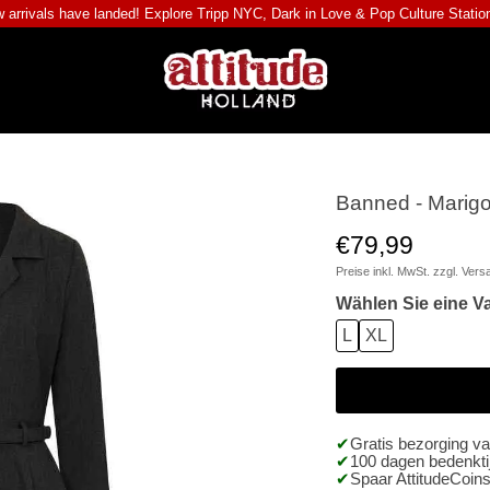
 arrivals have landed! Explore
Tripp NYC
,
Dark in Love
&
Pop Culture Statio
Banned - Marigol
€79,99
Preise inkl. MwSt. zzgl.
Vers
Wählen Sie eine Va
L
XL
Gratis bezorging v
100 dagen bedenktij
Spaar AttitudeCoins