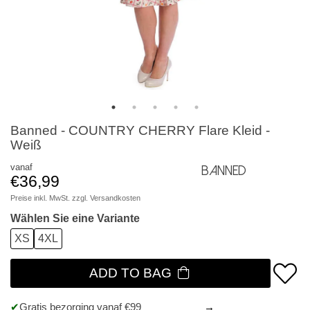
Banned - COUNTRY CHERRY Flare Kleid -
Weiß
vanaf
Banned
€36,99
Preise inkl. MwSt. zzgl.
Versandkosten
Wählen Sie eine Variante
XS
4XL
ADD TO BAG
Gratis bezorging vanaf €99