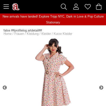
New arrivals have landed! Explore
Tripp NYC
,
Dark in Love
&
Pop Culture
Stationary
false ##profilelog.artdetail##
Home
/
Frauen
/
Kleidung
/
Kleider
/
Kurze Kleider