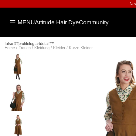
New
MENU
Attitude Hair Dye
Community
false ##profilelog.artdetail##
Home
/
Frauen
/
Kleidung
/
Kleider
/
Kurze Kleider