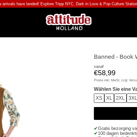
 arrivals have landed! Explore
Tripp NYC
,
Dark in Love
&
Pop Culture Statio
Banned - Book W
vanaf
€58,99
Preise inkl. MwSt. zzgl.
Vers
Wählen Sie eine Va
XS
XL
2XL
3X
Gratis bezorging v
100 dagen bedenktij