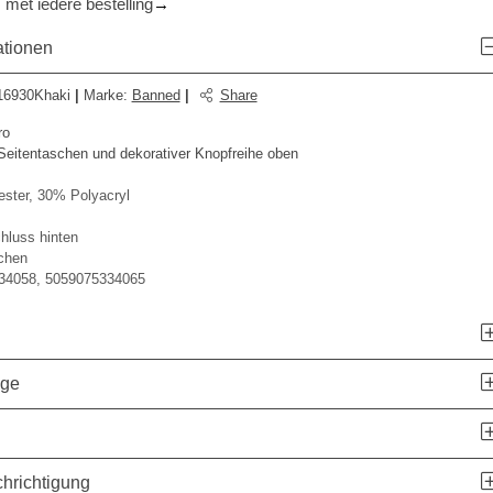
 met iedere bestelling
ationen
6930Khaki
|
Marke
:
Banned
|
Share
ro
 Seitentaschen und dekorativer Knopfreihe oben
ster, 30% Polyacryl
hluss hinten
chen
34058, 5059075334065
age
hrichtigung