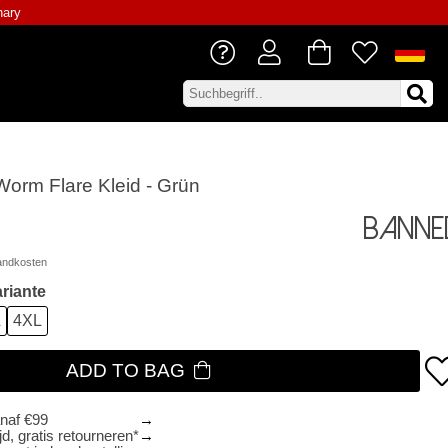
nary
orm Flare Kleid - Grün
Banne
andkosten
riante
L
4XL
ADD TO BAG
anaf €99
d, gratis retourneren*