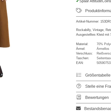
Spaar AttitudeCoins
Produktinform
Artikel-Nummer:
153DR1
Rockabilly, Vintage, Ret
Ausgestelltes Kleid mit
Material:
70% Polye
Ärmel:
Ärmellos
Verschluss:
Reißversc
Taschen:
Seitentas
EAN:
50590753
Größentabelle
Stelle eine Fr
Bewertungen
Bestandsbenac