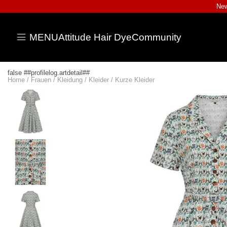
New
MENU
Attitude Hair Dye
Community
false ##profilelog.artdetail##
Home
/
Frauen
/
Kleidung
/
Kleider
/
Kurze Kleider