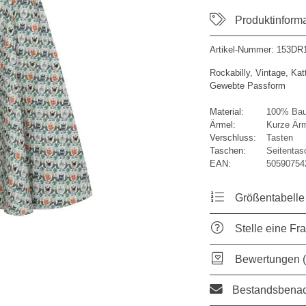
Produktinform
Artikel-Nummer:
153DR1
Rockabilly, Vintage, Kat
Gewebte Passform
Material:
100% Bau
Ärmel:
Kurze Är
Verschluss:
Tasten
Taschen:
Seitentas
EAN:
50590754
Größentabelle
Stelle eine Fr
Bewertungen (
Bestandsbenac