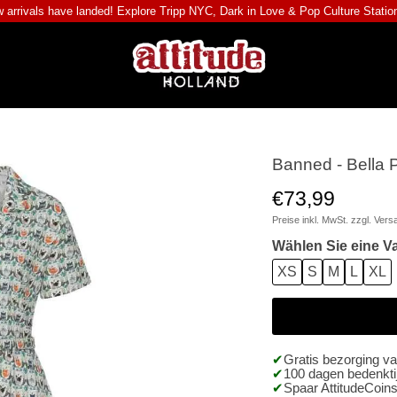
 arrivals have landed! Explore
Tripp NYC
,
Dark in Love
&
Pop Culture Statio
Banned - Bella P
€73,99
Preise inkl. MwSt. zzgl.
Vers
Wählen Sie eine Va
XS
S
M
L
XL
Gratis bezorging v
100 dagen bedenktij
Spaar AttitudeCoins