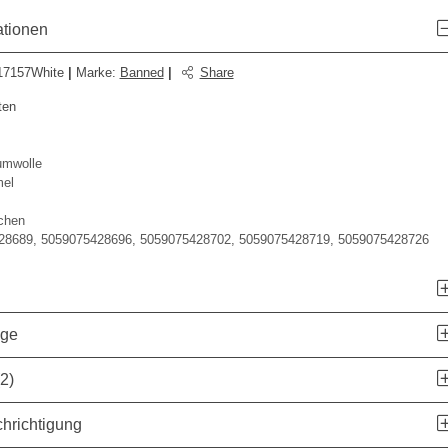
ationen
7157White
|
Marke
:
Banned
|
Share
ten
mwolle
mel
chen
28689, 5059075428696, 5059075428702, 5059075428719, 5059075428726
age
2)
hrichtigung