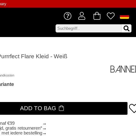
nary
urrrfect Flare Kleid - Weiß
Banne
andkosten
riante
ADD TO BAG
anaf €99
d, gratis retourneren*
 met iedere bestelling