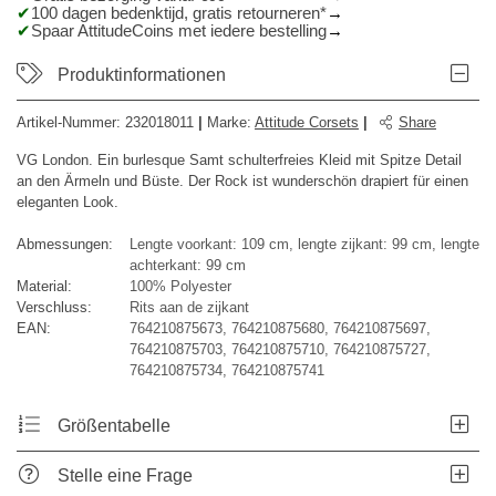
100 dagen bedenktijd, gratis retourneren*
Spaar AttitudeCoins met iedere bestelling
Produktinformationen
Artikel-Nummer:
232018011
|
Marke
:
Attitude Corsets
|
Share
VG London. Ein burlesque Samt schulterfreies Kleid mit Spitze Detail
an den Ärmeln und Büste. Der Rock ist wunderschön drapiert für einen
eleganten Look.
Abmessungen:
Lengte voorkant: 109 cm, lengte zijkant: 99 cm, lengte
achterkant: 99 cm
Material:
100% Polyester
Verschluss:
Rits aan de zijkant
EAN:
764210875673, 764210875680, 764210875697,
764210875703, 764210875710, 764210875727,
764210875734, 764210875741
Größentabelle
Stelle eine Frage