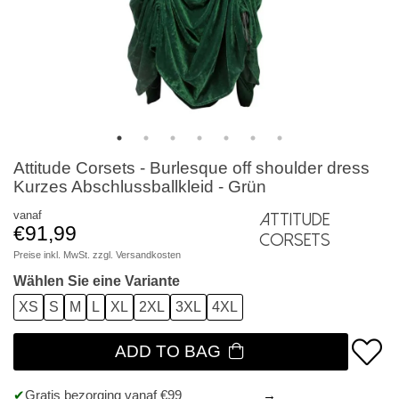
Attitude Corsets - Burlesque off shoulder dress
Kurzes Abschlussballkleid - Grün
vanaf
Attitude
€91,99
Corsets
Preise inkl. MwSt. zzgl.
Versandkosten
Wählen Sie eine Variante
XS
S
M
L
XL
2XL
3XL
4XL
ADD TO BAG
Gratis bezorging vanaf €99