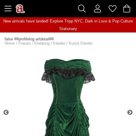
New arrivals have landed! Explore
Tripp NYC
,
Dark in Love
&
Pop Culture
Stationary
false ##profilelog.artdetail##
Home
/
Frauen
/
Kleidung
/
Kleider
/
Kurze Kleider