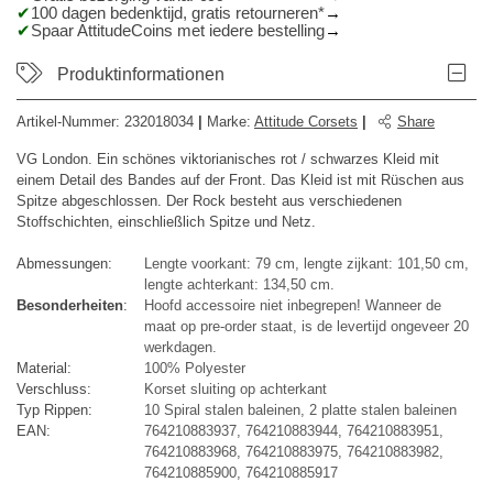
100 dagen bedenktijd, gratis retourneren*
Spaar AttitudeCoins met iedere bestelling
Produktinformationen
Artikel-Nummer:
232018034
|
Marke
:
Attitude Corsets
|
Share
VG London. Ein schönes viktorianisches rot / schwarzes Kleid mit
einem Detail des Bandes auf der Front. Das Kleid ist mit Rüschen aus
Spitze abgeschlossen. Der Rock besteht aus verschiedenen
Stoffschichten, einschließlich Spitze und Netz.
Abmessungen:
Lengte voorkant: 79 cm, lengte zijkant: 101,50 cm,
lengte achterkant: 134,50 cm.
Besonderheiten
:
Hoofd accessoire niet inbegrepen! Wanneer de
maat op pre-order staat, is de levertijd ongeveer 20
werkdagen.
Material:
100% Polyester
Verschluss:
Korset sluiting op achterkant
Typ Rippen:
10 Spiral stalen baleinen, 2 platte stalen baleinen
EAN:
764210883937, 764210883944, 764210883951,
764210883968, 764210883975, 764210883982,
764210885900, 764210885917