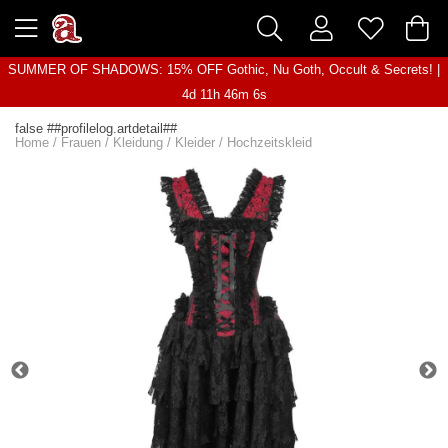
SUMMER OF SHADOWS: 15% OFF Gothic, Nu Goth, Occult & Secrets! |
4d 11h 46m 6s
false ##profilelog.artdetail##
Home
/
Frauen
/
Kleidung
/
Kleider
/
Hochzeitskleid