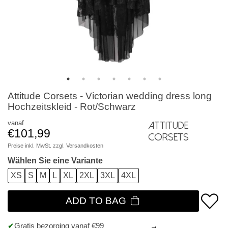
Attitude Corsets - Victorian wedding dress long
Hochzeitskleid - Rot/Schwarz
vanaf
Attitude
€101,99
Corsets
Preise inkl. MwSt. zzgl.
Versandkosten
Wählen Sie eine Variante
XS
S
M
L
XL
2XL
3XL
4XL
ADD TO BAG
Gratis bezorging vanaf €99