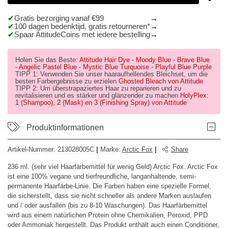
Gratis bezorging vanaf €99
100 dagen bedenktijd, gratis retourneren*
Spaar AttitudeCoins met iedere bestelling
Holen Sie das Beste:
Attitude Hair Dye
- Moody Blue
- Brave Blue
- Angelic Pastel Blue
- Mystic Blue Turquoise
- Playful Blue Purple
TIPP 1: Verwenden Sie unser haaraufhellendes Bleichset, um die
besten Farbergebnisse zu erzielen
Ghosted Bleach von Attitude
TIPP 2: Um überstrapaziertes Haar zu reparieren und zu
revitalisieren und es stärker und glänzender zu machen
HolyPlex:
1 (Shampoo), 2 (Mask) en 3 (Finishing Spray) von Attitude
Produktinformationen
Artikel-Nummer:
213028005C
|
Marke
:
Arctic Fox
|
Share
236 ml. (sehr viel Haarfärbemittel für wenig Geld) Arctic Fox. Arctic Fox
ist eine 100% vegane und tierfreundliche, langanhaltende, semi-
permanente Haarfärbe-Linie. Die Farben haben eine spezielle Formel,
die sicherstellt, dass sie nicht schneller als andere Marken auslaufen
und / oder ausfallen (bis zu 8-10 Waschungen). Das Haarfärbemittel
wird aus einem natürlichen Protein ohne Chemikalien, Peroxid, PPD
oder Ammoniak hergestellt. Das Produkt enthält auch einen Conditioner,