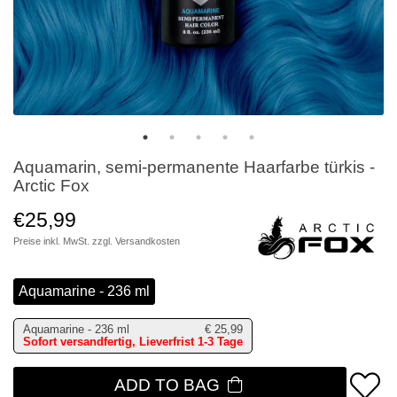
Aquamarin, semi-permanente Haarfarbe türkis -
Arctic Fox
€25,99
Preise inkl. MwSt. zzgl.
Versandkosten
Aquamarine - 236 ml
Aquamarine - 236 ml
€
25,99
Sofort versandfertig, Lieverfrist 1-3 Tage
ADD TO BAG