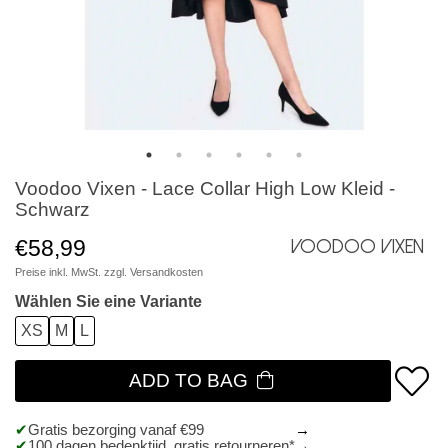
Voodoo Vixen - Lace Collar High Low Kleid -
Schwarz
€58,99
Voodoo Vixen
Preise inkl. MwSt. zzgl.
Versandkosten
Wählen Sie eine Variante
XS
M
L
ADD TO BAG
Gratis bezorging vanaf €99
100 dagen bedenktijd, gratis retourneren*