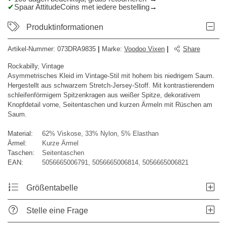
Spaar AttitudeCoins met iedere bestelling
Produktinformationen
Artikel-Nummer:
073DRA9835
|
Marke
:
Voodoo Vixen
|
Share
Rockabilly, Vintage
Asymmetrisches Kleid im Vintage-Stil mit hohem bis niedrigem Saum.
Hergestellt aus schwarzem Stretch-Jersey-Stoff. Mit kontrastierendem
schleifenförmigem Spitzenkragen aus weißer Spitze, dekorativem
Knopfdetail vorne, Seitentaschen und kurzen Ärmeln mit Rüschen am
Saum.
Material:
62% Viskose, 33% Nylon, 5% Elasthan
Ärmel:
Kurze Ärmel
Taschen:
Seitentaschen
EAN:
5056665006791, 5056665006814, 5056665006821
Größentabelle
Stelle eine Frage