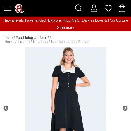
New arrivals have landed! Explore
Tripp NYC
,
Dark in Love
&
Pop Culture
Stationary
false ##profilelog.artdetail##
Home
/
Frauen
/
Kleidung
/
Kleider
/
Lange Kleider